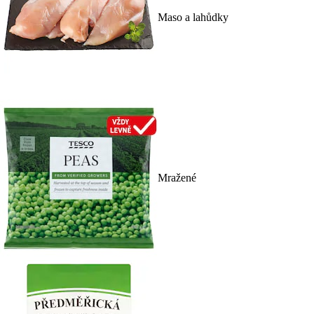
Maso a lahůdky
Mražené