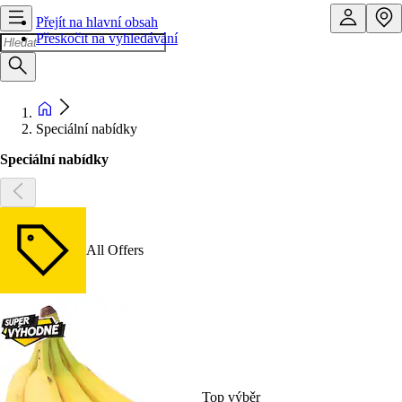
Přejít na hlavní obsah
Přeskočit na vyhledávání
Speciální nabídky
Speciální nabídky
All Offers
Top výběr