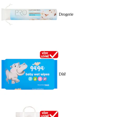
Drogerie
Dítě