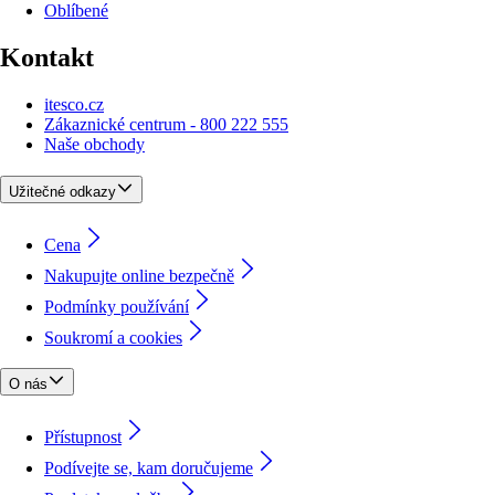
Oblíbené
Kontakt
itesco.cz
Zákaznické centrum - 800 222 555
Naše obchody
Užitečné odkazy
Cena
Nakupujte online bezpečně
Podmínky používání
Soukromí a cookies
O nás
Přístupnost
Podívejte se, kam doručujeme