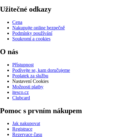
Užitečné odkazy
Cena
Nakupujte online bezpečně
Podmínky používání
Soukromí a cookies
O nás
Přístupnost
Podívejte se, kam doručujeme
Poplatek za službu
Nastavení Cookies
Možnosti platby
itesco.cz
Clubcard
Pomoc s prvním nákupem
Jak nakupovat
Registrace
Rezervace času