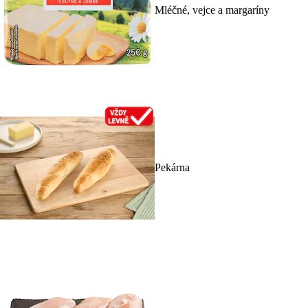
Mléčné, vejce a margaríny
Pekárna