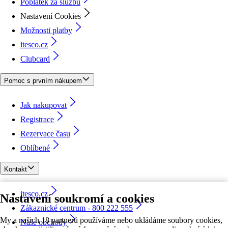
Poplatek za službu
Nastavení Cookies
Možnosti platby
itesco.cz
Clubcard
Pomoc s prvním nákupem
Jak nakupovat
Registrace
Rezervace času
Oblíbené
Kontakt
itesco.cz
Nastavení soukromí a cookies
Zákaznické centrum - 800 222 555
My a našich 18 partnerů používáme nebo ukládáme soubory cookies,
Naše obchody