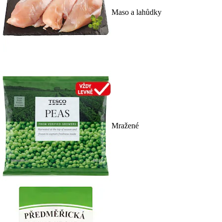
Maso a lahůdky
Mražené