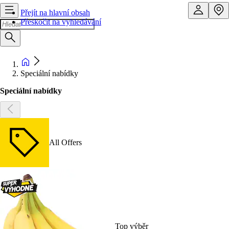
Přejít na hlavní obsah
Přeskočit na vyhledávání
Speciální nabídky
Speciální nabídky
All Offers
Top výběr