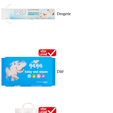
Drogerie
Dítě