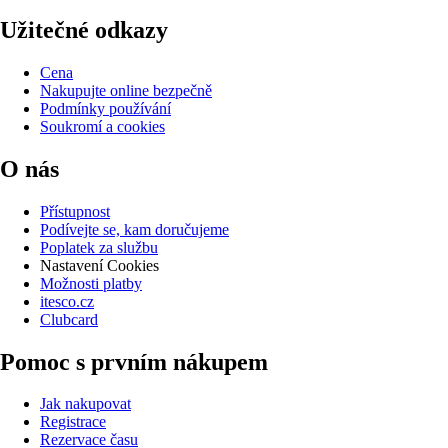
Užitečné odkazy
Cena
Nakupujte online bezpečně
Podmínky používání
Soukromí a cookies
O nás
Přístupnost
Podívejte se, kam doručujeme
Poplatek za službu
Nastavení Cookies
Možnosti platby
itesco.cz
Clubcard
Pomoc s prvním nákupem
Jak nakupovat
Registrace
Rezervace času