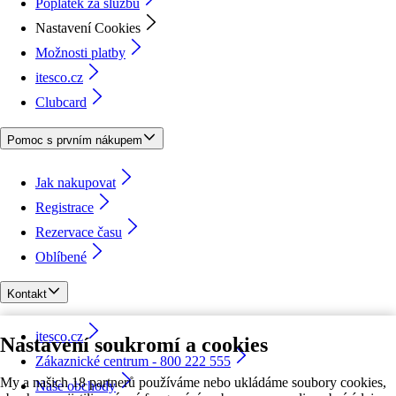
Poplatek za službu
Nastavení Cookies
Možnosti platby
itesco.cz
Clubcard
Pomoc s prvním nákupem
Jak nakupovat
Registrace
Rezervace času
Oblíbené
Kontakt
itesco.cz
Nastavení soukromí a cookies
Zákaznické centrum - 800 222 555
My a našich 18 partnerů používáme nebo ukládáme soubory cookies,
Naše obchody