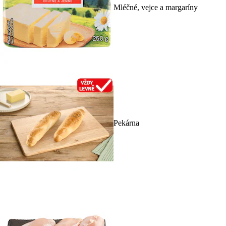
Mléčné, vejce a margaríny
Pekárna