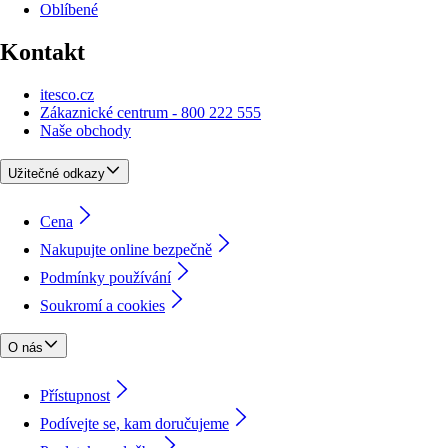
Oblíbené
Kontakt
itesco.cz
Zákaznické centrum - 800 222 555
Naše obchody
Užitečné odkazy
Cena
Nakupujte online bezpečně
Podmínky používání
Soukromí a cookies
O nás
Přístupnost
Podívejte se, kam doručujeme