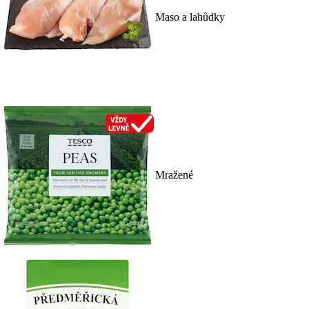
Maso a lahůdky
Mražené