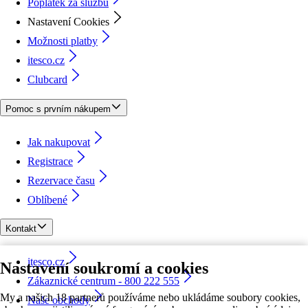
Poplatek za službu
Nastavení Cookies
Možnosti platby
itesco.cz
Clubcard
Pomoc s prvním nákupem
Jak nakupovat
Registrace
Rezervace času
Oblíbené
Kontakt
itesco.cz
Nastavení soukromí a cookies
Zákaznické centrum - 800 222 555
My a našich 18 partnerů používáme nebo ukládáme soubory cookies,
Naše obchody