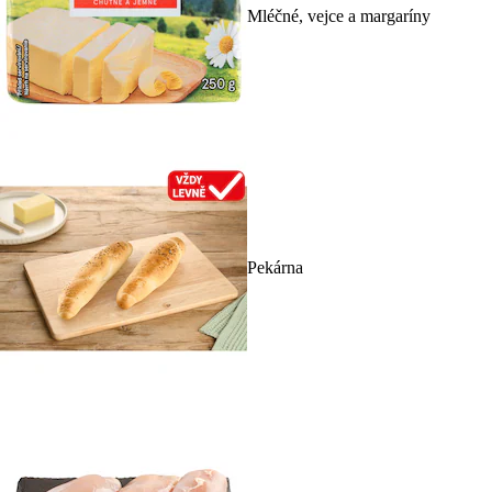
Mléčné, vejce a margaríny
Pekárna