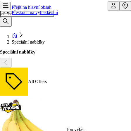
Přejít na hlavní obsah
Přeskočit na vyhledávání
Speciální nabídky
Speciální nabídky
All Offers
Top výběr