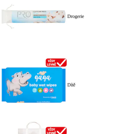
Drogerie
Dítě