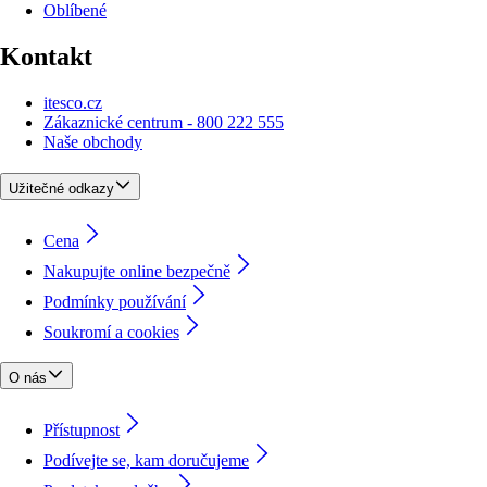
Oblíbené
Kontakt
itesco.cz
Zákaznické centrum - 800 222 555
Naše obchody
Užitečné odkazy
Cena
Nakupujte online bezpečně
Podmínky používání
Soukromí a cookies
O nás
Přístupnost
Podívejte se, kam doručujeme