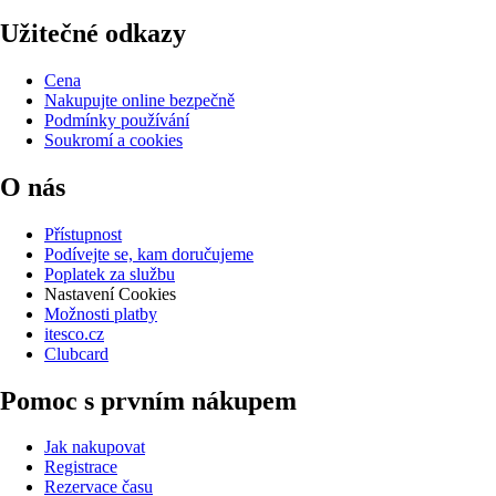
Užitečné odkazy
Cena
Nakupujte online bezpečně
Podmínky používání
Soukromí a cookies
O nás
Přístupnost
Podívejte se, kam doručujeme
Poplatek za službu
Nastavení Cookies
Možnosti platby
itesco.cz
Clubcard
Pomoc s prvním nákupem
Jak nakupovat
Registrace
Rezervace času