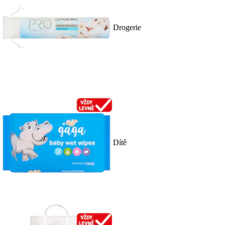
Drogerie
Dítě