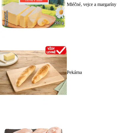
Mléčné, vejce a margaríny
Pekárna