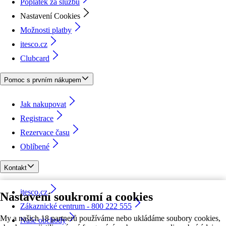
Poplatek za službu
Nastavení Cookies
Možnosti platby
itesco.cz
Clubcard
Pomoc s prvním nákupem
Jak nakupovat
Registrace
Rezervace času
Oblíbené
Kontakt
itesco.cz
Nastavení soukromí a cookies
Zákaznické centrum - 800 222 555
My a našich 18 partnerů používáme nebo ukládáme soubory cookies,
Naše obchody