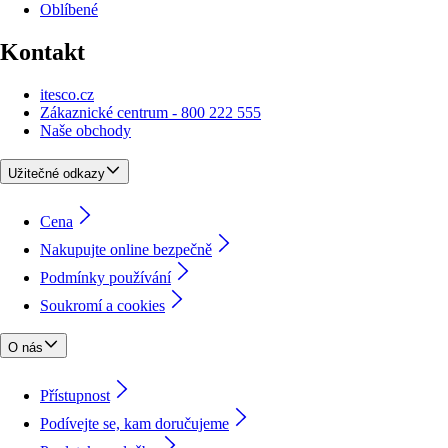
Oblíbené
Kontakt
itesco.cz
Zákaznické centrum - 800 222 555
Naše obchody
Užitečné odkazy
Cena
Nakupujte online bezpečně
Podmínky používání
Soukromí a cookies
O nás
Přístupnost
Podívejte se, kam doručujeme