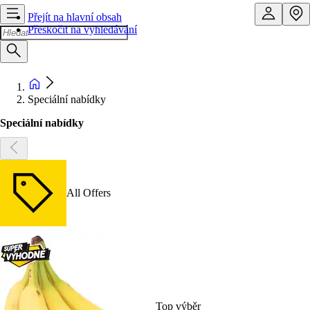
Přejít na hlavní obsah
Přeskočit na vyhledávání
Speciální nabídky
Speciální nabídky
All Offers
Top výběr