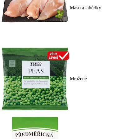
Maso a lahůdky
Mražené