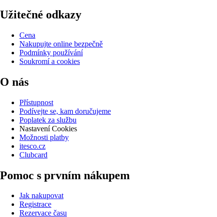
Užitečné odkazy
Cena
Nakupujte online bezpečně
Podmínky používání
Soukromí a cookies
O nás
Přístupnost
Podívejte se, kam doručujeme
Poplatek za službu
Nastavení Cookies
Možnosti platby
itesco.cz
Clubcard
Pomoc s prvním nákupem
Jak nakupovat
Registrace
Rezervace času