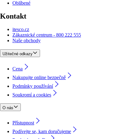
Oblíbené
Kontakt
itesco.cz
Zákaznické centrum - 800 222 555
Naše obchody
Užitečné odkazy
Cena
Nakupujte online bezpečně
Podmínky používání
Soukromí a cookies
O nás
Přístupnost
Podívejte se, kam doručujeme