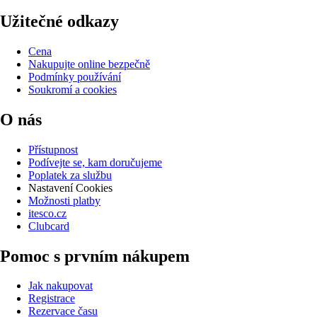
Užitečné odkazy
Cena
Nakupujte online bezpečně
Podmínky používání
Soukromí a cookies
O nás
Přístupnost
Podívejte se, kam doručujeme
Poplatek za službu
Nastavení Cookies
Možnosti platby
itesco.cz
Clubcard
Pomoc s prvním nákupem
Jak nakupovat
Registrace
Rezervace času