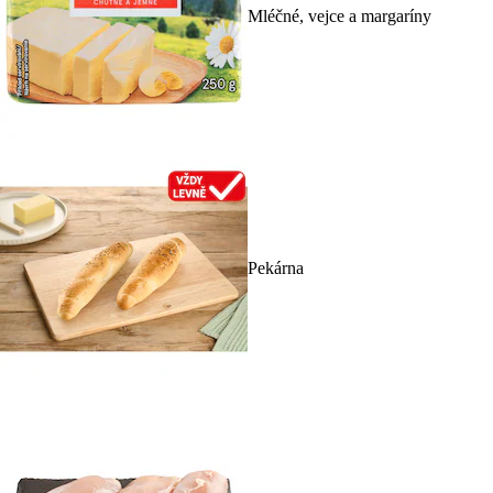
Mléčné, vejce a margaríny
Pekárna