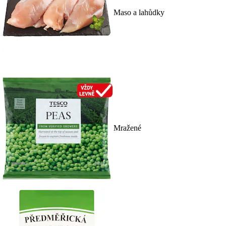
Maso a lahůdky
Mražené