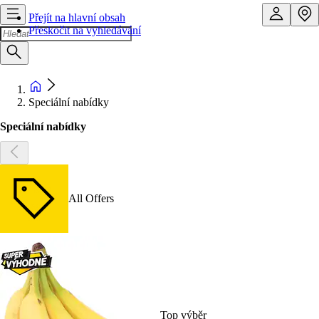
Přejít na hlavní obsah
Přeskočit na vyhledávání
Speciální nabídky
Speciální nabídky
All Offers
Top výběr