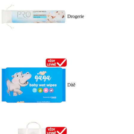
Drogerie
Dítě