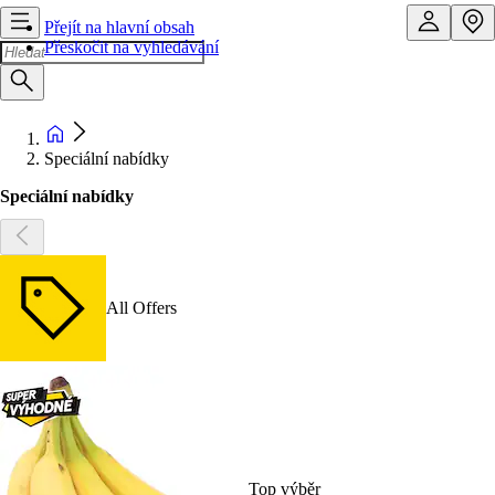
Přejít na hlavní obsah
Přeskočit na vyhledávání
Speciální nabídky
Speciální nabídky
All Offers
Top výběr