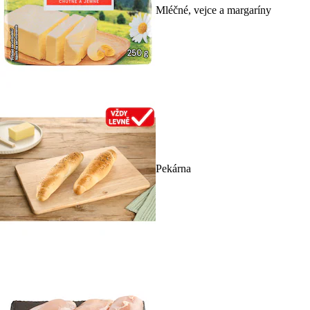
Mléčné, vejce a margaríny
Pekárna