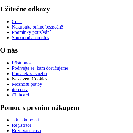
Užitečné odkazy
Cena
Nakupujte online bezpečně
Podmínky používání
Soukromí a cookies
O nás
Přístupnost
Podívejte se, kam doručujeme
Poplatek za službu
Nastavení Cookies
Možnosti platby
itesco.cz
Clubcard
Pomoc s prvním nákupem
Jak nakupovat
Registrace
Rezervace času