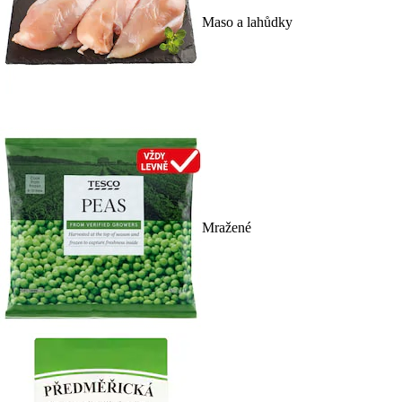
Maso a lahůdky
Mražené