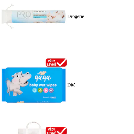
Drogerie
Dítě