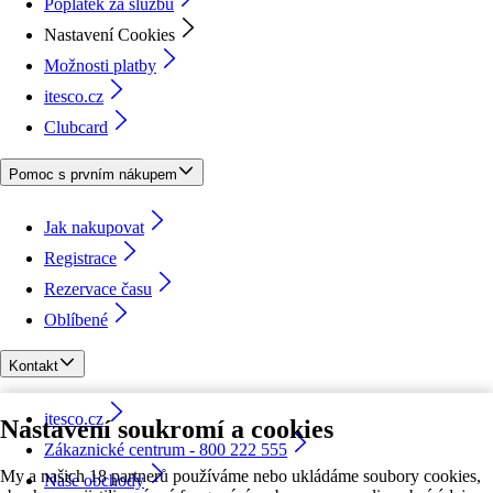
Poplatek za službu
Nastavení Cookies
Možnosti platby
itesco.cz
Clubcard
Pomoc s prvním nákupem
Jak nakupovat
Registrace
Rezervace času
Oblíbené
Kontakt
itesco.cz
Nastavení soukromí a cookies
Zákaznické centrum - 800 222 555
My a našich 18 partnerů používáme nebo ukládáme soubory cookies,
Naše obchody