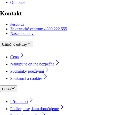
Oblíbené
Kontakt
itesco.cz
Zákaznické centrum - 800 222 555
Naše obchody
Užitečné odkazy
Cena
Nakupujte online bezpečně
Podmínky používání
Soukromí a cookies
O nás
Přístupnost
Podívejte se, kam doručujeme