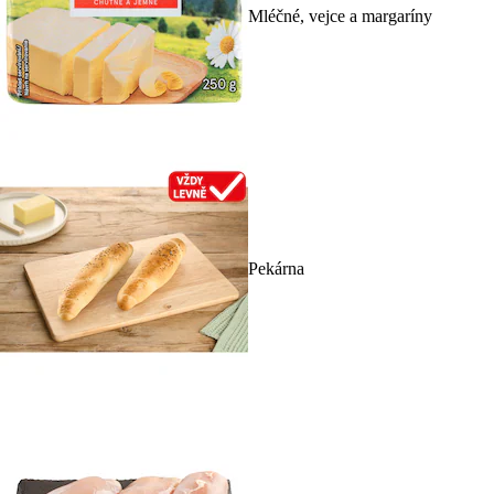
Mléčné, vejce a margaríny
Pekárna