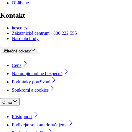
Oblíbené
Kontakt
itesco.cz
Zákaznické centrum - 800 222 555
Naše obchody
Užitečné odkazy
Cena
Nakupujte online bezpečně
Podmínky používání
Soukromí a cookies
O nás
Přístupnost
Podívejte se, kam doručujeme