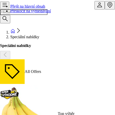
Přejít na hlavní obsah
Přeskočit na vyhledávání
Speciální nabídky
Speciální nabídky
All Offers
Top výběr