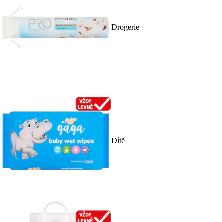
Drogerie
Dítě