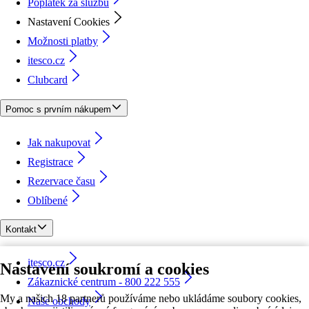
Poplatek za službu
Nastavení Cookies
Možnosti platby
itesco.cz
Clubcard
Pomoc s prvním nákupem
Jak nakupovat
Registrace
Rezervace času
Oblíbené
Kontakt
itesco.cz
Nastavení soukromí a cookies
Zákaznické centrum - 800 222 555
My a našich 18 partnerů používáme nebo ukládáme soubory cookies,
Naše obchody