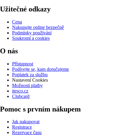
Užitečné odkazy
Cena
Nakupujte online bezpečně
Podmínky používání
Soukromí a cookies
O nás
Přístupnost
Podívejte se, kam doručujeme
Poplatek za službu
Nastavení Cookies
Možnosti platby
itesco.cz
Clubcard
Pomoc s prvním nákupem
Jak nakupovat
Registrace
Rezervace času