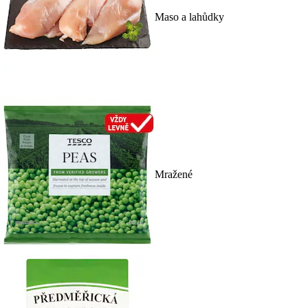
Maso a lahůdky
Mražené