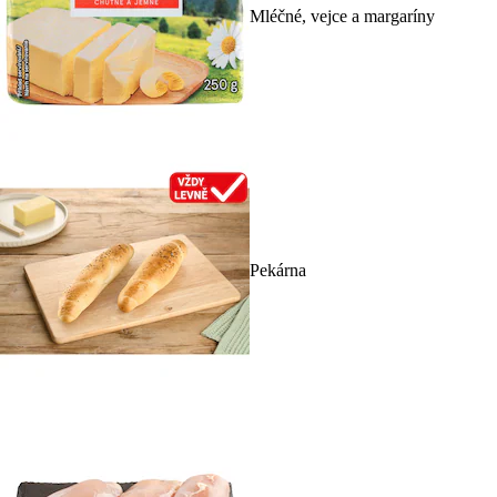
Mléčné, vejce a margaríny
Pekárna