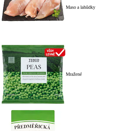
Maso a lahůdky
Mražené