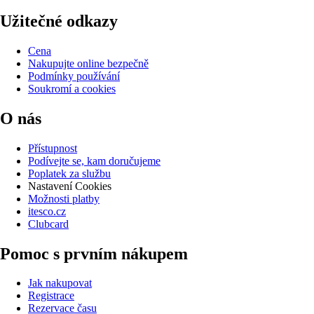
Užitečné odkazy
Cena
Nakupujte online bezpečně
Podmínky používání
Soukromí a cookies
O nás
Přístupnost
Podívejte se, kam doručujeme
Poplatek za službu
Nastavení Cookies
Možnosti platby
itesco.cz
Clubcard
Pomoc s prvním nákupem
Jak nakupovat
Registrace
Rezervace času