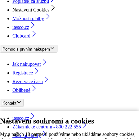
Poplatek za službu
Nastavení Cookies
Možnosti platby
itesco.cz
Clubcard
Pomoc s prvním nákupem
Jak nakupovat
Registrace
Rezervace času
Oblíbené
Kontakt
itesco.cz
Nastavení soukromí a cookies
Zákaznické centrum - 800 222 555
My a našich 18 partnerů používáme nebo ukládáme soubory cookies,
Naše obchody