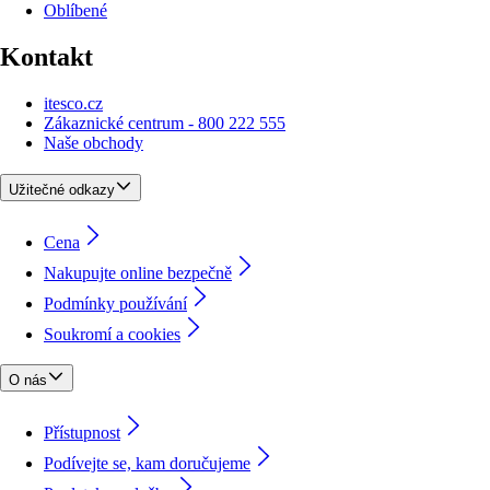
Oblíbené
Kontakt
itesco.cz
Zákaznické centrum - 800 222 555
Naše obchody
Užitečné odkazy
Cena
Nakupujte online bezpečně
Podmínky používání
Soukromí a cookies
O nás
Přístupnost
Podívejte se, kam doručujeme