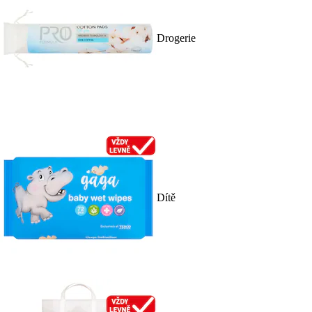
Drogerie
Dítě