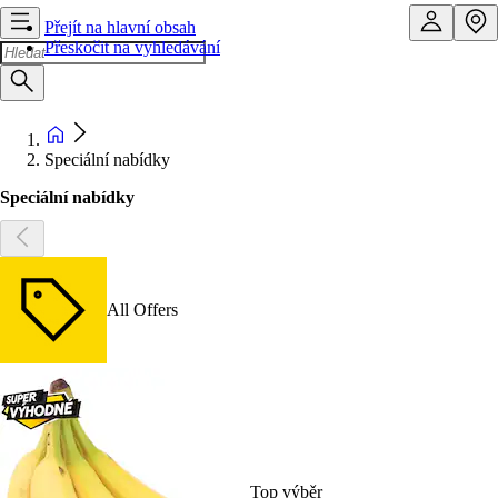
Přejít na hlavní obsah
Přeskočit na vyhledávání
Speciální nabídky
Speciální nabídky
All Offers
Top výběr