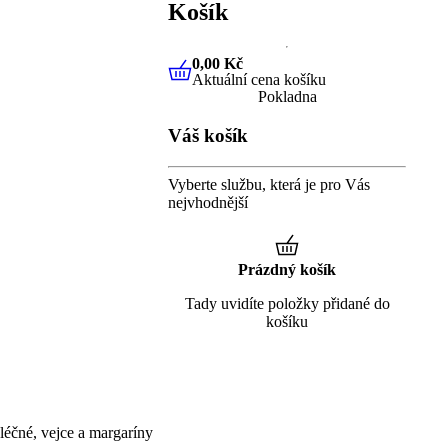
Košík
0,00 Kč
Aktuální cena košíku
0,00 Kč
Aktuální cena košíku
Pokladna
Váš košík
Vyberte službu, která je pro Vás
nejvhodnější
Prázdný košík
Tady uvidíte položky přidané do
košíku
éčné, vejce a margaríny