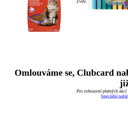
Zvíře
Omlouváme se, Clubcard nabíd
ji
Pro zobrazení platných akcí 
Speciální nabí