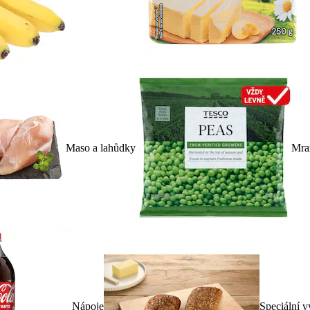
Maso a lahůdky
Mra
Nápoje
Speciální v