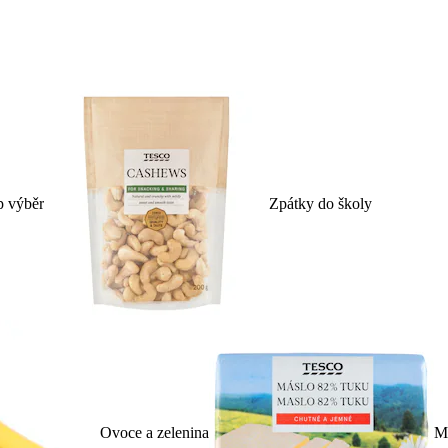
p výběr
Zpátky do školy
Ovoce a zelenina
Ml