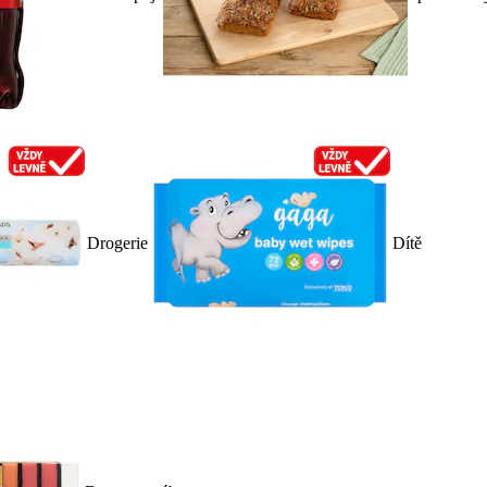
Drogerie
Dítě