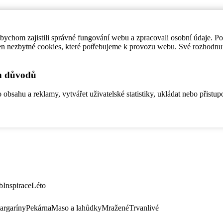
ychom zajistili správné fungování webu a zpracovali osobní údaje. P
en nezbytné cookies, které potřebujeme k provozu webu. Své rozhodnu
ch důvodů
bsahu a reklamy, vytvářet uživatelské statistiky, ukládat nebo přistup
b
Inspirace
Léto
argaríny
Pekárna
Maso a lahůdky
Mražené
Trvanlivé