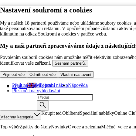
Nastavení soukromí a cookies
My a našich 18 partnerů používáme nebo ukládáme soubory cookies, ab
také personalizovanou reklamu. V opačném případě zůstanou aktivní j
kliknutím na odkaz Soukromí a cookies v patičce webu.
My a naši partneři zpracováváme údaje z následující
Povolením souborů cookies nám umožníte měřit efektivitu zobrazeného o
identifikovat vaše zařízení.
Seznam partnerů.
Přijmout vše
Odmítnout vše
Vlastní nastavení
Přejít na hlavní obsah
Můj první nákup
Nápověda
English
Přeskočit na vyhledávání
Koupit teď
Oblíbené
Speciální nabídky
Online Clu
Všechny kategorie
Top výběr
Zpátky do školy
Novinky
Ovoce a zelenina
Mléčné, vejce a m