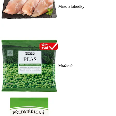
Maso a lahůdky
Mražené