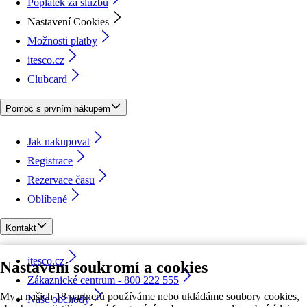
Poplatek za službu
Nastavení Cookies
Možnosti platby
itesco.cz
Clubcard
Pomoc s prvním nákupem
Jak nakupovat
Registrace
Rezervace času
Oblíbené
Kontakt
itesco.cz
Nastavení soukromí a cookies
Zákaznické centrum - 800 222 555
My a našich 18 partnerů používáme nebo ukládáme soubory cookies,
Naše obchody