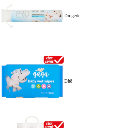
Drogerie
Dítě