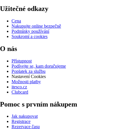
Užitečné odkazy
Cena
Nakupujte online bezpečně
Podmínky používání
Soukromí a cookies
O nás
Přístupnost
Podívejte se, kam doručujeme
Poplatek za službu
Nastavení Cookies
Možnosti platby
itesco.cz
Clubcard
Pomoc s prvním nákupem
Jak nakupovat
Registrace
Rezervace času