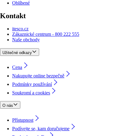
Oblíbené
Kontakt
itesco.cz
Zákaznické centrum - 800 222 555
Naše obchody
Užitečné odkazy
Cena
Nakupujte online bezpečně
Podmínky používání
Soukromí a cookies
O nás
Přístupnost
Podívejte se, kam doručujeme