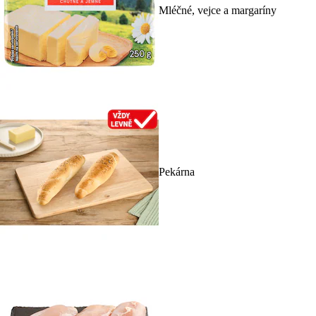
Mléčné, vejce a margaríny
Pekárna