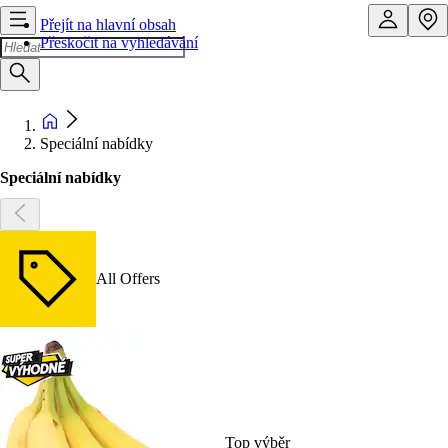
Přejít na hlavní obsah
Přeskočit na vyhledávání
Speciální nabídky
Speciální nabídky
All Offers
Top výběr