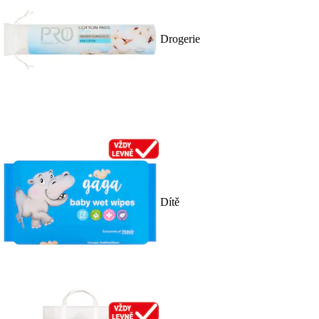
Drogerie
Dítě