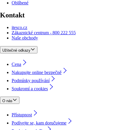
Oblíbené
Kontakt
itesco.cz
Zákaznické centrum - 800 222 555
Naše obchody
Užitečné odkazy
Cena
Nakupujte online bezpečně
Podmínky používání
Soukromí a cookies
O nás
Přístupnost
Podívejte se, kam doručujeme