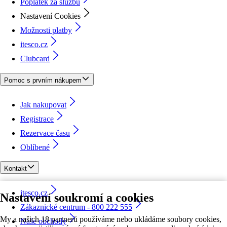
Poplatek za službu
Nastavení Cookies
Možnosti platby
itesco.cz
Clubcard
Pomoc s prvním nákupem
Jak nakupovat
Registrace
Rezervace času
Oblíbené
Kontakt
itesco.cz
Nastavení soukromí a cookies
Zákaznické centrum - 800 222 555
My a našich 18 partnerů používáme nebo ukládáme soubory cookies,
Naše obchody