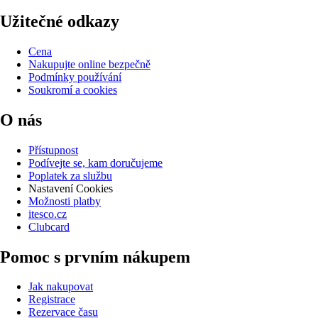
Užitečné odkazy
Cena
Nakupujte online bezpečně
Podmínky používání
Soukromí a cookies
O nás
Přístupnost
Podívejte se, kam doručujeme
Poplatek za službu
Nastavení Cookies
Možnosti platby
itesco.cz
Clubcard
Pomoc s prvním nákupem
Jak nakupovat
Registrace
Rezervace času