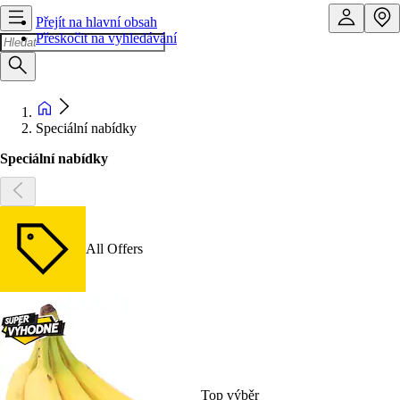
Přejít na hlavní obsah
Přeskočit na vyhledávání
Speciální nabídky
Speciální nabídky
All Offers
Top výběr