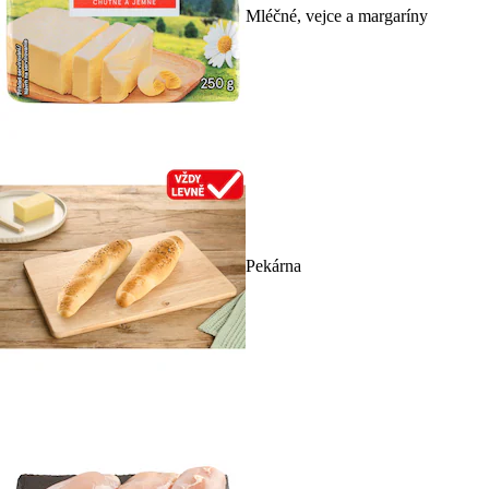
Mléčné, vejce a margaríny
Pekárna