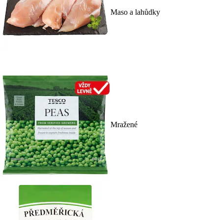
Maso a lahůdky
Mražené