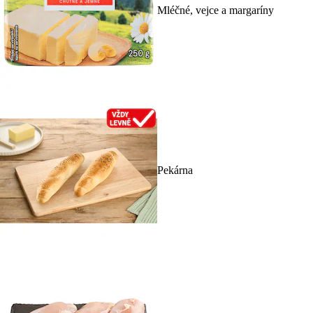
Mléčné, vejce a margaríny
Pekárna