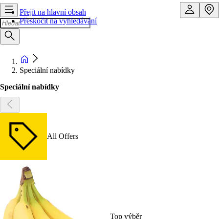
Přejít na hlavní obsah
Přeskočit na vyhledávání
Speciální nabídky
Speciální nabídky
All Offers
Top výběr