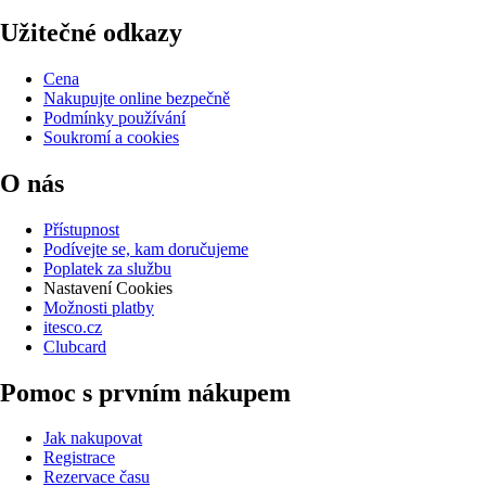
Užitečné odkazy
Cena
Nakupujte online bezpečně
Podmínky používání
Soukromí a cookies
O nás
Přístupnost
Podívejte se, kam doručujeme
Poplatek za službu
Nastavení Cookies
Možnosti platby
itesco.cz
Clubcard
Pomoc s prvním nákupem
Jak nakupovat
Registrace
Rezervace času