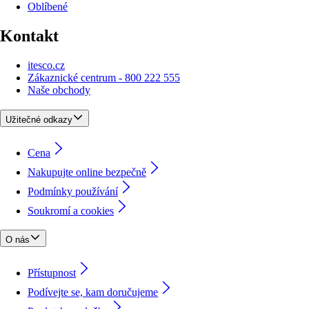
Oblíbené
Kontakt
itesco.cz
Zákaznické centrum - 800 222 555
Naše obchody
Užitečné odkazy
Cena
Nakupujte online bezpečně
Podmínky používání
Soukromí a cookies
O nás
Přístupnost
Podívejte se, kam doručujeme