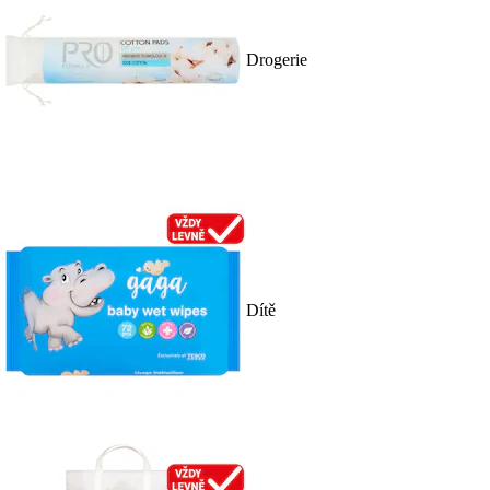
Drogerie
Dítě