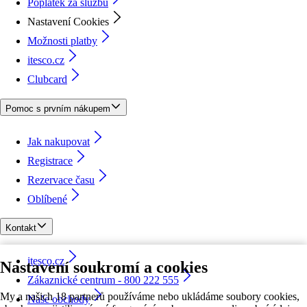
Poplatek za službu
Nastavení Cookies
Možnosti platby
itesco.cz
Clubcard
Pomoc s prvním nákupem
Jak nakupovat
Registrace
Rezervace času
Oblíbené
Kontakt
itesco.cz
Nastavení soukromí a cookies
Zákaznické centrum - 800 222 555
My a našich 18 partnerů používáme nebo ukládáme soubory cookies,
Naše obchody