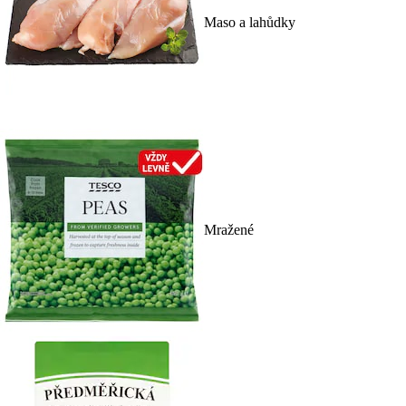
Maso a lahůdky
Mražené