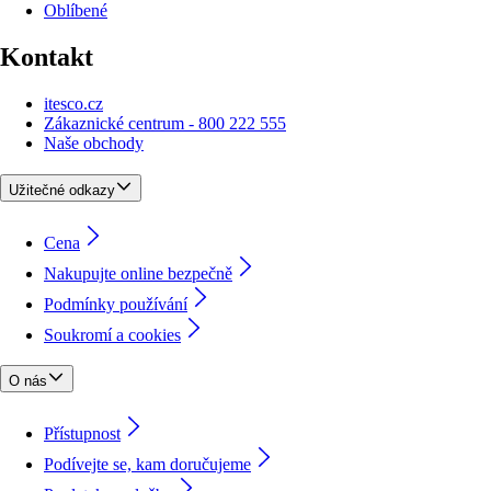
Oblíbené
Kontakt
itesco.cz
Zákaznické centrum - 800 222 555
Naše obchody
Užitečné odkazy
Cena
Nakupujte online bezpečně
Podmínky používání
Soukromí a cookies
O nás
Přístupnost
Podívejte se, kam doručujeme