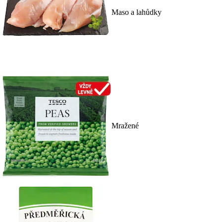
Maso a lahůdky
Mražené