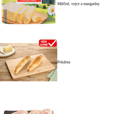
Mléčné, vejce a margaríny
Pekárna