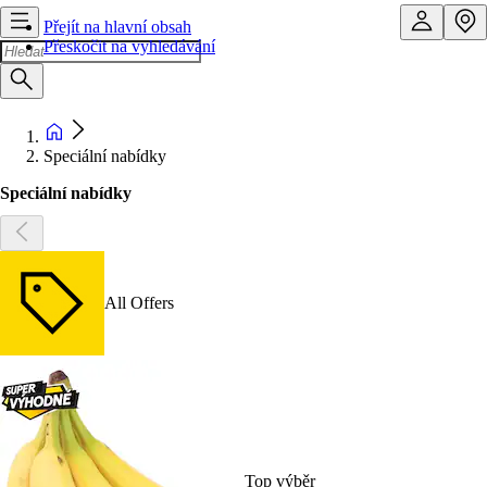
Přejít na hlavní obsah
Přeskočit na vyhledávání
Speciální nabídky
Speciální nabídky
All Offers
Top výběr