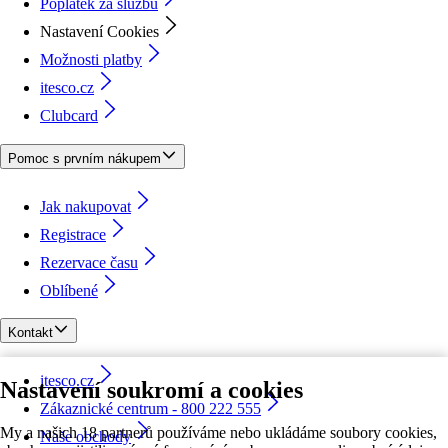
Poplatek za službu
Nastavení Cookies
Možnosti platby
itesco.cz
Clubcard
Pomoc s prvním nákupem
Jak nakupovat
Registrace
Rezervace času
Oblíbené
Kontakt
itesco.cz
Nastavení soukromí a cookies
Zákaznické centrum - 800 222 555
My a našich 18 partnerů používáme nebo ukládáme soubory cookies,
Naše obchody