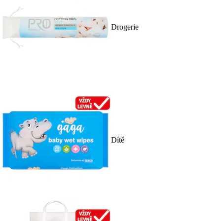
Drogerie
Dítě