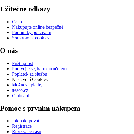
Užitečné odkazy
Cena
Nakupujte online bezpečně
Podmínky používání
Soukromí a cookies
O nás
Přístupnost
Podívejte se, kam doručujeme
Poplatek za službu
Nastavení Cookies
Možnosti platby
itesco.cz
Clubcard
Pomoc s prvním nákupem
Jak nakupovat
Registrace
Rezervace času