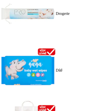
Drogerie
Dítě