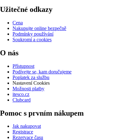
Užitečné odkazy
Cena
Nakupujte online bezpečně
Podmínky používání
Soukromí a cookies
O nás
Přístupnost
Podívejte se, kam doručujeme
Poplatek za službu
Nastavení Cookies
Možnosti platby
itesco.cz
Clubcard
Pomoc s prvním nákupem
Jak nakupovat
Registrace
Rezervace času