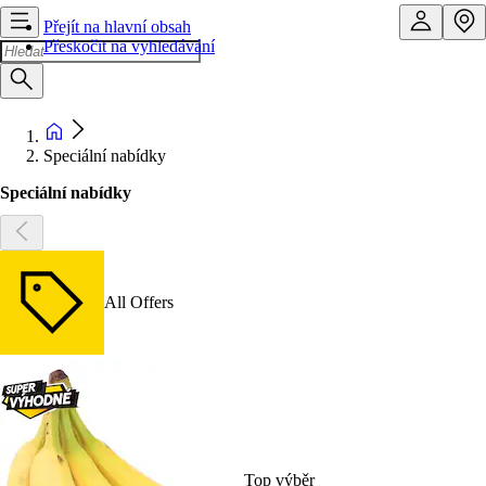
Přejít na hlavní obsah
Přeskočit na vyhledávání
Speciální nabídky
Speciální nabídky
All Offers
Top výběr