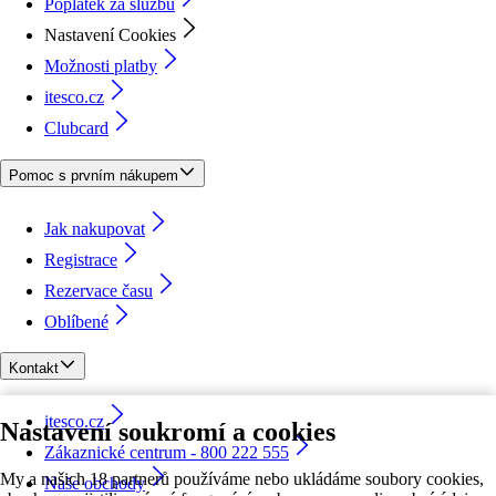
Poplatek za službu
Nastavení Cookies
Možnosti platby
itesco.cz
Clubcard
Pomoc s prvním nákupem
Jak nakupovat
Registrace
Rezervace času
Oblíbené
Kontakt
itesco.cz
Nastavení soukromí a cookies
Zákaznické centrum - 800 222 555
My a našich 18 partnerů používáme nebo ukládáme soubory cookies,
Naše obchody