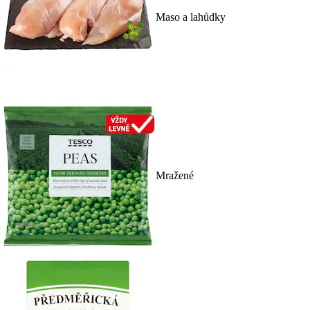
Maso a lahůdky
Mražené