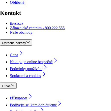
Oblíbené
Kontakt
itesco.cz
Zákaznické centrum - 800 222 555
Naše obchody
Užitečné odkazy
Cena
Nakupujte online bezpečně
Podmínky používání
Soukromí a cookies
O nás
Přístupnost
Podívejte se, kam doručujeme