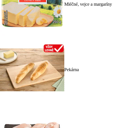
Mléčné, vejce a margaríny
Pekárna