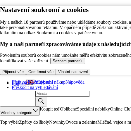
Nastavení soukromí a cookies
My a našich 18 partnerů používáme nebo ukládáme soubory cookies, ab
také personalizovanou reklamu. V opačném případě zůstanou aktivní j
kliknutím na odkaz Soukromí a cookies v patičce webu.
My a naši partneři zpracováváme údaje z následující
Povolením souborů cookies nám umožníte měřit efektivitu zobrazeného o
identifikovat vaše zařízení.
Seznam partnerů.
Přijmout vše
Odmítnout vše
Vlastní nastavení
Přejít na hlavní obsah
Můj první nákup
Nápověda
English
Přeskočit na vyhledávání
Koupit teď
Oblíbené
Speciální nabídky
Online Clu
Všechny kategorie
Top výběr
Zpátky do školy
Novinky
Ovoce a zelenina
Mléčné, vejce a m