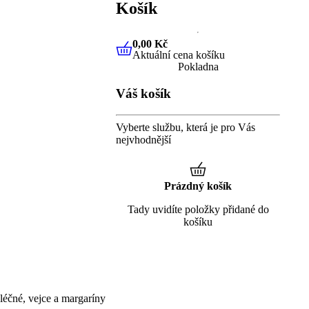
Košík
0,00 Kč
Aktuální cena košíku
0,00 Kč
Aktuální cena košíku
Pokladna
Váš košík
Vyberte službu, která je pro Vás
nejvhodnější
Prázdný košík
Tady uvidíte položky přidané do
košíku
éčné, vejce a margaríny