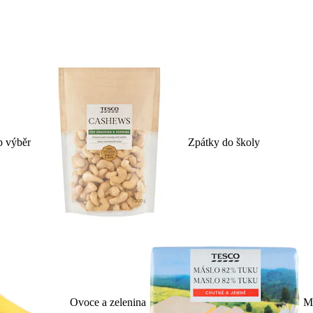
p výběr
Zpátky do školy
Ovoce a zelenina
Ml