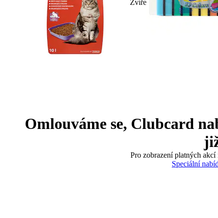
Zvíře
Omlouváme se, Clubcard nabíd
ji
Pro zobrazení platných akcí 
Speciální nabí