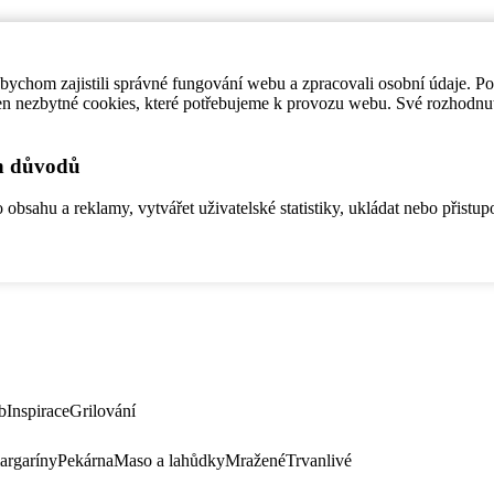
ychom zajistili správné fungování webu a zpracovali osobní údaje. P
en nezbytné cookies, které potřebujeme k provozu webu. Své rozhodnu
ch důvodů
bsahu a reklamy, vytvářet uživatelské statistiky, ukládat nebo přistup
b
Inspirace
Grilování
argaríny
Pekárna
Maso a lahůdky
Mražené
Trvanlivé