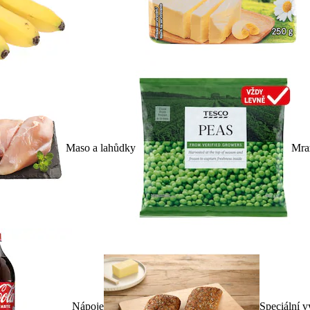
Maso a lahůdky
Mra
Nápoje
Speciální v