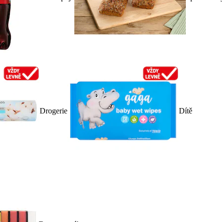
Drogerie
Dítě