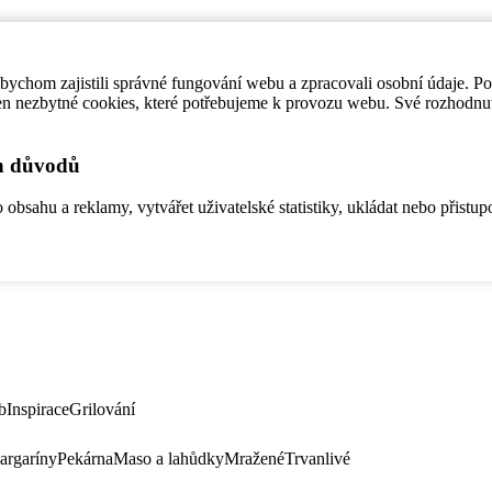
ychom zajistili správné fungování webu a zpracovali osobní údaje. P
en nezbytné cookies, které potřebujeme k provozu webu. Své rozhodnu
ch důvodů
bsahu a reklamy, vytvářet uživatelské statistiky, ukládat nebo přistup
b
Inspirace
Grilování
argaríny
Pekárna
Maso a lahůdky
Mražené
Trvanlivé