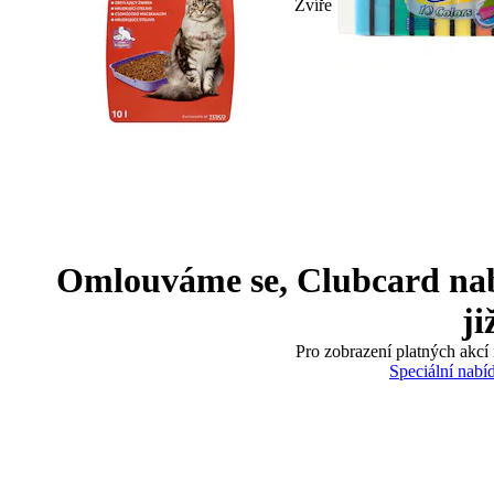
Zvíře
Omlouváme se, Clubcard nabíd
ji
Pro zobrazení platných akcí 
Speciální nabí