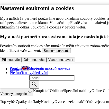
Nastavení soukromí a cookies
My a našich 18 partnerů používáme nebo ukládáme soubory cookies, ab
také personalizovanou reklamu. V opačném případě zůstanou aktivní j
kliknutím na odkaz Soukromí a cookies v patičce webu.
My a naši partneři zpracováváme údaje z následující
Povolením souborů cookies nám umožníte měřit efektivitu zobrazeného o
identifikovat vaše zařízení.
Seznam partnerů.
Přijmout vše
Odmítnout vše
Vlastní nastavení
Přejít na hlavní obsah
Můj první nákup
Nápověda
English
Přeskočit na vyhledávání
Koupit teď
Oblíbené
Speciální nabídky
Online Clu
Všechny kategorie
Top výběr
Zpátky do školy
Novinky
Ovoce a zelenina
Mléčné, vejce a m