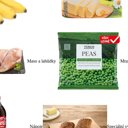
Maso a lahůdky
Mra
Nápoje
Speciální v