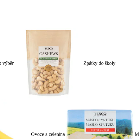
p výběr
Zpátky do školy
Ovoce a zelenina
Ml