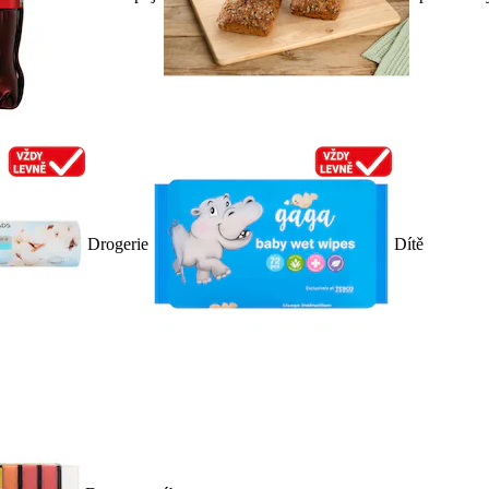
Drogerie
Dítě