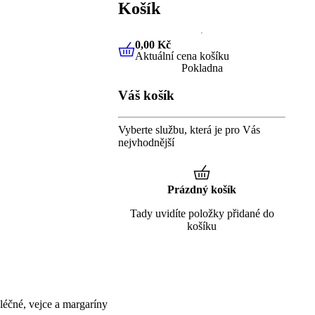
Košík
0,00 Kč
Aktuální cena košíku
0,00 Kč
Aktuální cena košíku
Pokladna
Váš košík
Vyberte službu, která je pro Vás
nejvhodnější
Prázdný košík
Tady uvidíte položky přidané do
košíku
éčné, vejce a margaríny