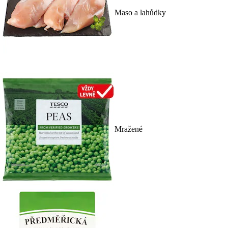
Maso a lahůdky
Mražené