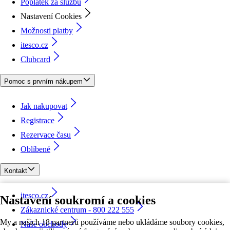
Poplatek za službu
Nastavení Cookies
Možnosti platby
itesco.cz
Clubcard
Pomoc s prvním nákupem
Jak nakupovat
Registrace
Rezervace času
Oblíbené
Kontakt
itesco.cz
Nastavení soukromí a cookies
Zákaznické centrum - 800 222 555
My a našich 18 partnerů používáme nebo ukládáme soubory cookies,
Naše obchody