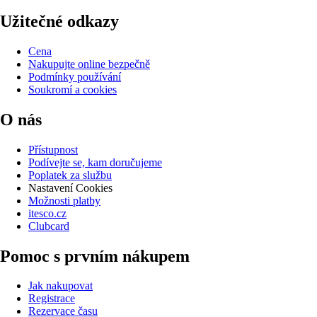
Užitečné odkazy
Cena
Nakupujte online bezpečně
Podmínky používání
Soukromí a cookies
O nás
Přístupnost
Podívejte se, kam doručujeme
Poplatek za službu
Nastavení Cookies
Možnosti platby
itesco.cz
Clubcard
Pomoc s prvním nákupem
Jak nakupovat
Registrace
Rezervace času