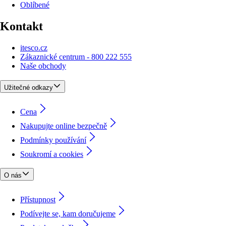
Oblíbené
Kontakt
itesco.cz
Zákaznické centrum - 800 222 555
Naše obchody
Užitečné odkazy
Cena
Nakupujte online bezpečně
Podmínky používání
Soukromí a cookies
O nás
Přístupnost
Podívejte se, kam doručujeme