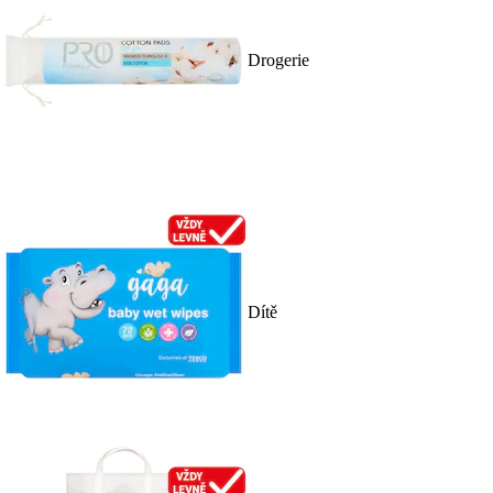
Drogerie
Dítě