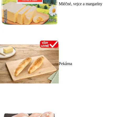
Mléčné, vejce a margaríny
Pekárna