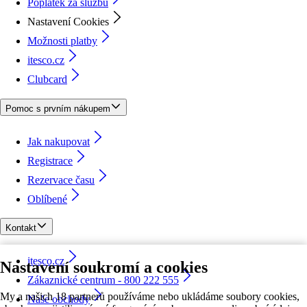
Poplatek za službu
Nastavení Cookies
Možnosti platby
itesco.cz
Clubcard
Pomoc s prvním nákupem
Jak nakupovat
Registrace
Rezervace času
Oblíbené
Kontakt
itesco.cz
Nastavení soukromí a cookies
Zákaznické centrum - 800 222 555
My a našich 18 partnerů používáme nebo ukládáme soubory cookies,
Naše obchody