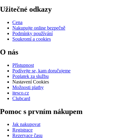
Užitečné odkazy
Cena
Nakupujte online bezpečně
Podmínky používání
Soukromí a cookies
O nás
Přístupnost
Podívejte se, kam doručujeme
Poplatek za službu
Nastavení Cookies
Možnosti platby
itesco.cz
Clubcard
Pomoc s prvním nákupem
Jak nakupovat
Registrace
Rezervace času