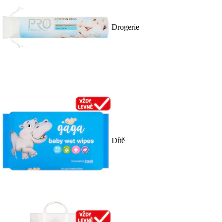
Drogerie
Dítě