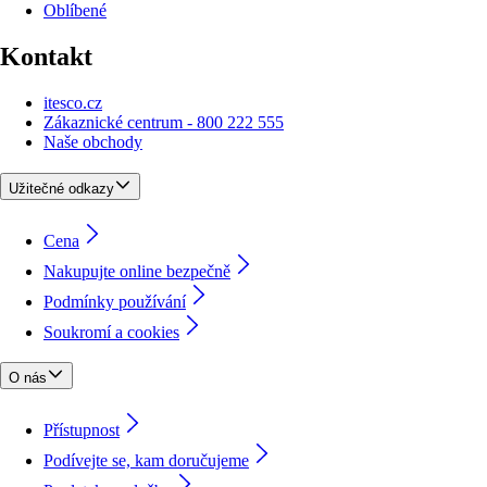
Oblíbené
Kontakt
itesco.cz
Zákaznické centrum - 800 222 555
Naše obchody
Užitečné odkazy
Cena
Nakupujte online bezpečně
Podmínky používání
Soukromí a cookies
O nás
Přístupnost
Podívejte se, kam doručujeme