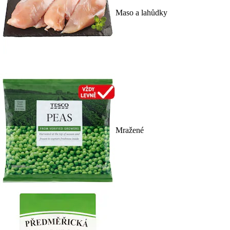
Maso a lahůdky
Mražené