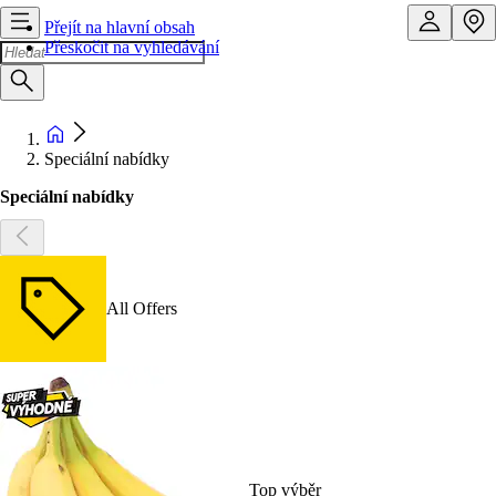
Přejít na hlavní obsah
Přeskočit na vyhledávání
Speciální nabídky
Speciální nabídky
All Offers
Top výběr