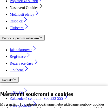
Poplatek za službu
Nastavení Cookies
Možnosti platby
itesco.cz
Clubcard
Pomoc s prvním nákupem
Jak nakupovat
Registrace
Rezervace času
Oblíbené
Kontakt
itesco.cz
Nastavení soukromí a cookies
Zákaznické centrum - 800 222 555
My a našich 18 partnerů používáme nebo ukládáme soubory cookies,
Naše obchody