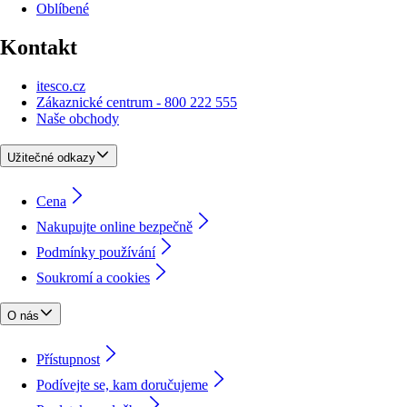
Oblíbené
Kontakt
itesco.cz
Zákaznické centrum - 800 222 555
Naše obchody
Užitečné odkazy
Cena
Nakupujte online bezpečně
Podmínky používání
Soukromí a cookies
O nás
Přístupnost
Podívejte se, kam doručujeme