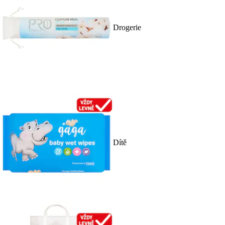
Drogerie
Dítě