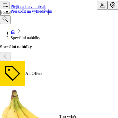
Přejít na hlavní obsah
Přeskočit na vyhledávání
Speciální nabídky
Speciální nabídky
All Offers
Top výběr