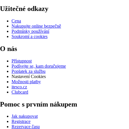
Užitečné odkazy
Cena
Nakupujte online bezpečně
Podmínky používání
Soukromí a cookies
O nás
Přístupnost
Podívejte se, kam doručujeme
Poplatek za službu
Nastavení Cookies
Možnosti platby
itesco.cz
Clubcard
Pomoc s prvním nákupem
Jak nakupovat
Registrace
Rezervace času