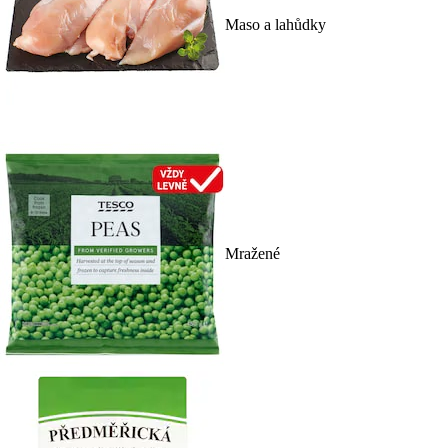
Maso a lahůdky
Mražené