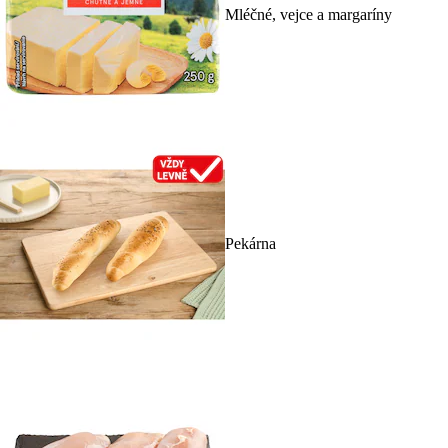
Mléčné, vejce a margaríny
Pekárna