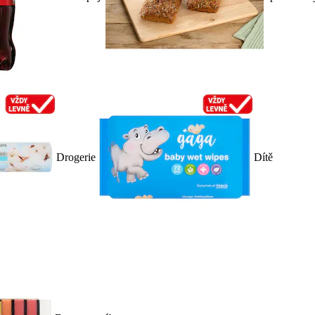
Drogerie
Dítě