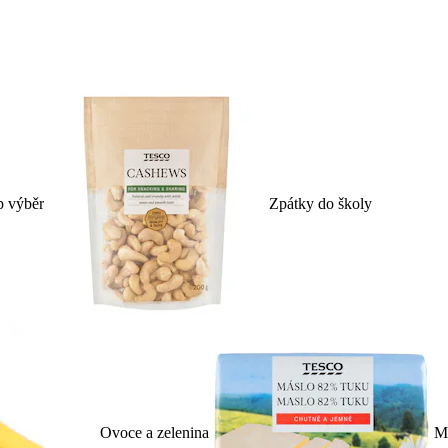
p výběr
Zpátky do školy
Ovoce a zelenina
Ml