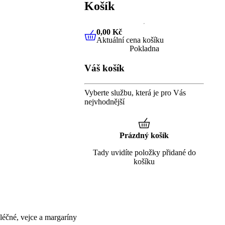
Košík
0,00 Kč
Aktuální cena košíku
0,00 Kč
Aktuální cena košíku
Pokladna
Váš košík
Vyberte službu, která je pro Vás
nejvhodnější
Prázdný košík
Tady uvidíte položky přidané do
košíku
éčné, vejce a margaríny