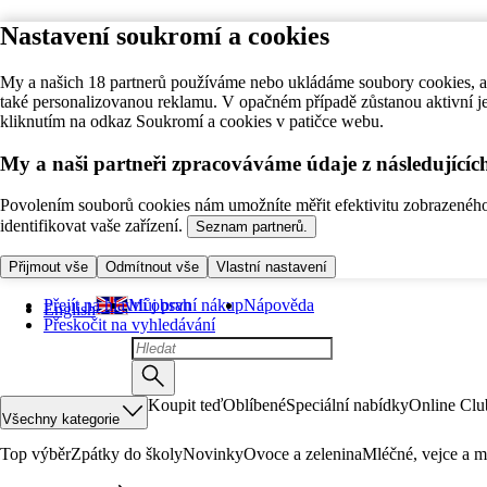
Nastavení soukromí a cookies
My a našich 18 partnerů používáme nebo ukládáme soubory cookies, ab
také personalizovanou reklamu. V opačném případě zůstanou aktivní j
kliknutím na odkaz Soukromí a cookies v patičce webu.
My a naši partneři zpracováváme údaje z následující
Povolením souborů cookies nám umožníte měřit efektivitu zobrazeného o
identifikovat vaše zařízení.
Seznam partnerů.
Přijmout vše
Odmítnout vše
Vlastní nastavení
Přejít na hlavní obsah
Můj první nákup
Nápověda
English
Přeskočit na vyhledávání
Koupit teď
Oblíbené
Speciální nabídky
Online Clu
Všechny kategorie
Top výběr
Zpátky do školy
Novinky
Ovoce a zelenina
Mléčné, vejce a m