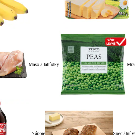
Maso a lahůdky
Mra
Nápoje
Speciální v