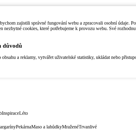
ychom zajistili správné fungování webu a zpracovali osobní údaje. P
en nezbytné cookies, které potřebujeme k provozu webu. Své rozhodnu
ch důvodů
bsahu a reklamy, vytvářet uživatelské statistiky, ukládat nebo přistup
b
Inspirace
Léto
argaríny
Pekárna
Maso a lahůdky
Mražené
Trvanlivé