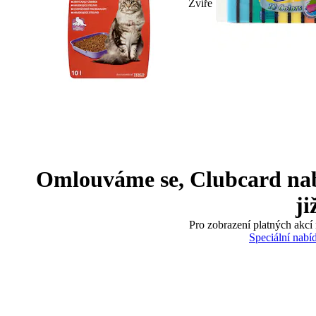
Zvíře
Omlouváme se, Clubcard nabíd
ji
Pro zobrazení platných akcí 
Speciální nabí