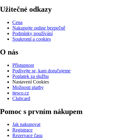
Užitečné odkazy
Cena
Nakupujte online bezpečně
Podmínky používání
Soukromí a cookies
O nás
Přístupnost
Podívejte se, kam doručujeme
Poplatek za službu
Nastavení Cookies
Možnosti platby
itesco.cz
Clubcard
Pomoc s prvním nákupem
Jak nakupovat
Registrace
Rezervace času