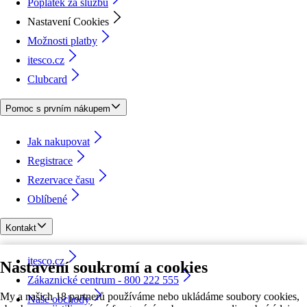
Poplatek za službu
Nastavení Cookies
Možnosti platby
itesco.cz
Clubcard
Pomoc s prvním nákupem
Jak nakupovat
Registrace
Rezervace času
Oblíbené
Kontakt
itesco.cz
Nastavení soukromí a cookies
Zákaznické centrum - 800 222 555
My a našich 18 partnerů používáme nebo ukládáme soubory cookies,
Naše obchody