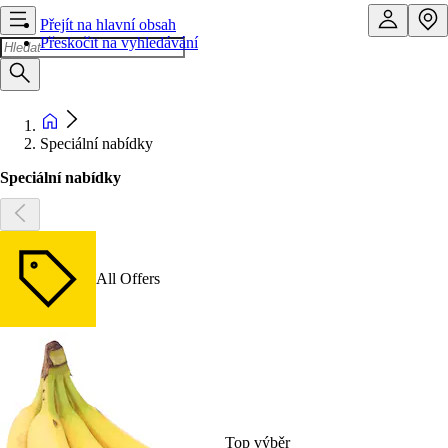
Přejít na hlavní obsah
Přeskočit na vyhledávání
Speciální nabídky
Speciální nabídky
All Offers
Top výběr