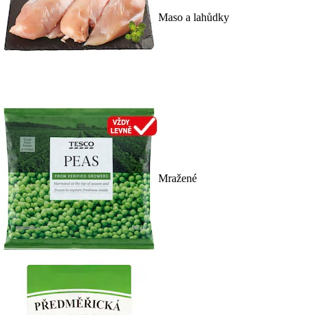
Maso a lahůdky
Mražené