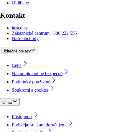
Oblíbené
Kontakt
itesco.cz
Zákaznické centrum - 800 222 555
Naše obchody
Užitečné odkazy
Cena
Nakupujte online bezpečně
Podmínky používání
Soukromí a cookies
O nás
Přístupnost
Podívejte se, kam doručujeme