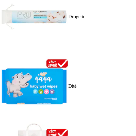
Drogerie
Dítě