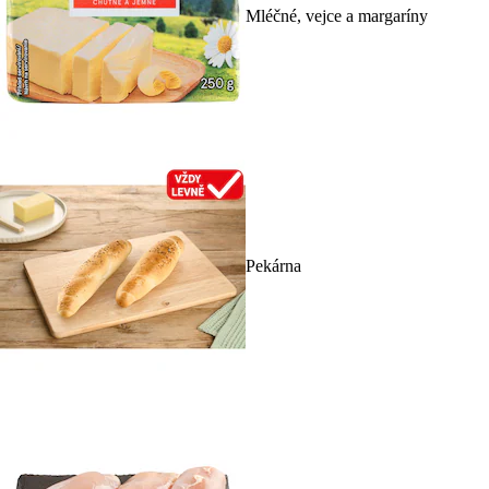
Mléčné, vejce a margaríny
Pekárna