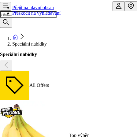
Přejít na hlavní obsah
Přeskočit na vyhledávání
Speciální nabídky
Speciální nabídky
All Offers
Top výběr