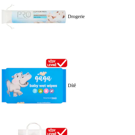
Drogerie
Dítě