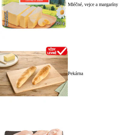
Mléčné, vejce a margaríny
Pekárna