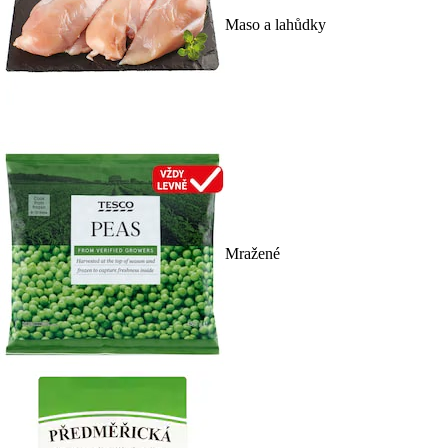
Maso a lahůdky
Mražené