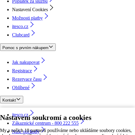
Poplatek za službu
Nastavení Cookies
Možnosti platby
itesco.cz
Clubcard
Pomoc s prvním nákupem
Jak nakupovat
Registrace
Rezervace času
Oblíbené
Kontakt
itesco.cz
Nastavení soukromí a cookies
Zákaznické centrum - 800 222 555
My a našich 18 partnerů používáme nebo ukládáme soubory cookies,
Naše obchody