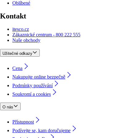
Oblíbené
Kontakt
itesco.cz
Zákaznické centrum - 800 222 555
Naše obchody
Užitečné odkazy
Cena
Nakupujte online bezpečně
Podmínky používání
Soukromí a cookies
O nás
Přístupnost
Podívejte se, kam doručujeme