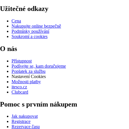
Užitečné odkazy
Cena
Nakupujte online bezpečně
Podmínky používání
Soukromí a cookies
O nás
Přístupnost
Podívejte se, kam doručujeme
Poplatek za službu
Nastavení Cookies
Možnosti platby
itesco.cz
Clubcard
Pomoc s prvním nákupem
Jak nakupovat
Registrace
Rezervace času