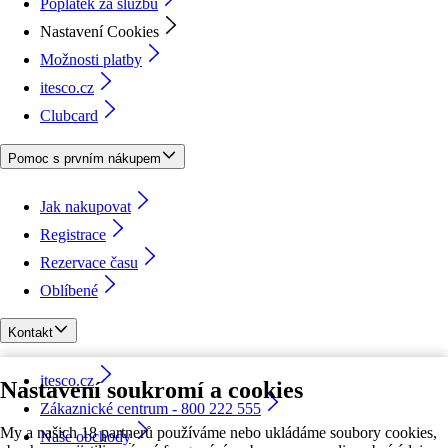
Poplatek za službu
Nastavení Cookies
Možnosti platby
itesco.cz
Clubcard
Pomoc s prvním nákupem
Jak nakupovat
Registrace
Rezervace času
Oblíbené
Kontakt
itesco.cz
Nastavení soukromí a cookies
Zákaznické centrum - 800 222 555
My a našich 18 partnerů používáme nebo ukládáme soubory cookies,
Naše obchody