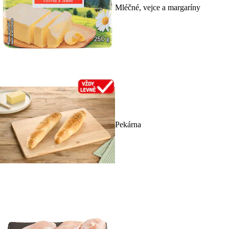
Mléčné, vejce a margaríny
Pekárna