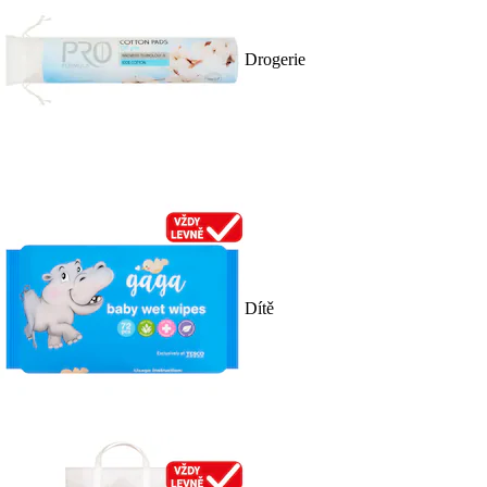
Drogerie
Dítě