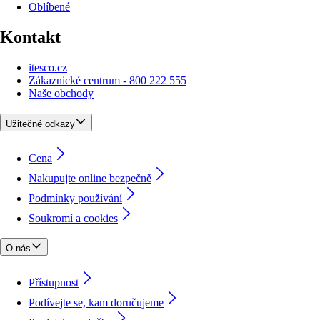
Oblíbené
Kontakt
itesco.cz
Zákaznické centrum - 800 222 555
Naše obchody
Užitečné odkazy
Cena
Nakupujte online bezpečně
Podmínky používání
Soukromí a cookies
O nás
Přístupnost
Podívejte se, kam doručujeme