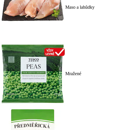
Maso a lahůdky
Mražené