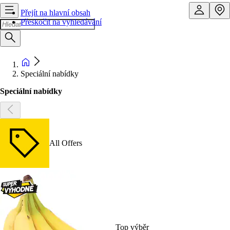
Přejít na hlavní obsah
Přeskočit na vyhledávání
Speciální nabídky
Speciální nabídky
All Offers
Top výběr