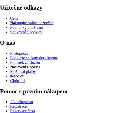
Užitečné odkazy
Cena
Nakupujte online bezpečně
Podmínky používání
Soukromí a cookies
O nás
Přístupnost
Podívejte se, kam doručujeme
Poplatek za službu
Nastavení Cookies
Možnosti platby
itesco.cz
Clubcard
Pomoc s prvním nákupem
Jak nakupovat
Registrace
Rezervace času