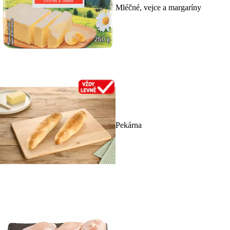
Mléčné, vejce a margaríny
Pekárna