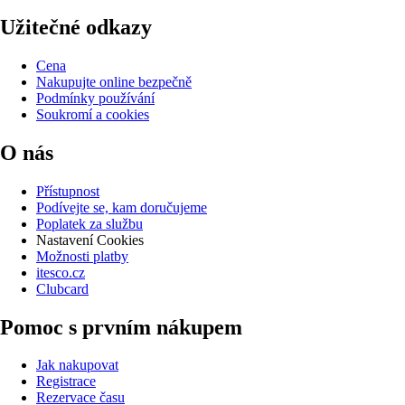
Užitečné odkazy
Cena
Nakupujte online bezpečně
Podmínky používání
Soukromí a cookies
O nás
Přístupnost
Podívejte se, kam doručujeme
Poplatek za službu
Nastavení Cookies
Možnosti platby
itesco.cz
Clubcard
Pomoc s prvním nákupem
Jak nakupovat
Registrace
Rezervace času