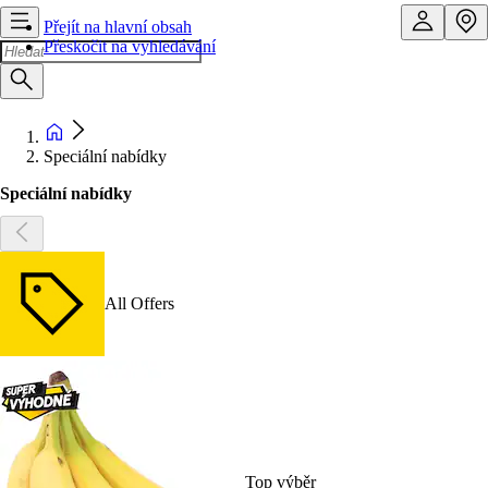
Přejít na hlavní obsah
Přeskočit na vyhledávání
Speciální nabídky
Speciální nabídky
All Offers
Top výběr