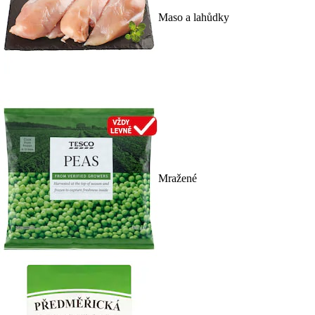
Maso a lahůdky
Mražené