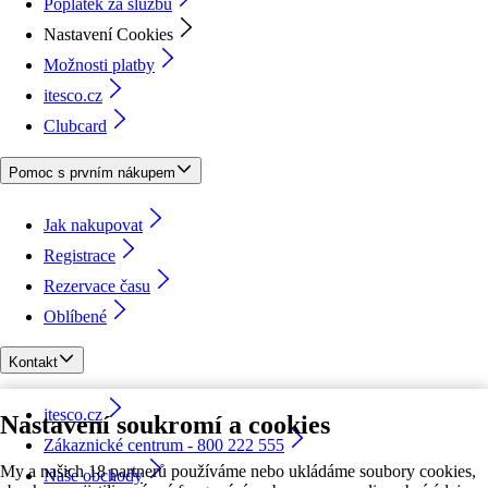
Poplatek za službu
Nastavení Cookies
Možnosti platby
itesco.cz
Clubcard
Pomoc s prvním nákupem
Jak nakupovat
Registrace
Rezervace času
Oblíbené
Kontakt
itesco.cz
Nastavení soukromí a cookies
Zákaznické centrum - 800 222 555
My a našich 18 partnerů používáme nebo ukládáme soubory cookies,
Naše obchody