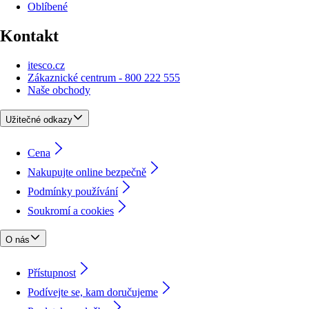
Oblíbené
Kontakt
itesco.cz
Zákaznické centrum - 800 222 555
Naše obchody
Užitečné odkazy
Cena
Nakupujte online bezpečně
Podmínky používání
Soukromí a cookies
O nás
Přístupnost
Podívejte se, kam doručujeme