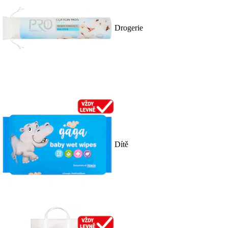
Drogerie
Dítě