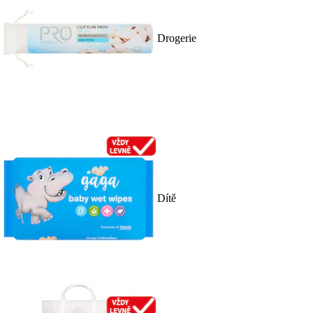
Drogerie
Dítě