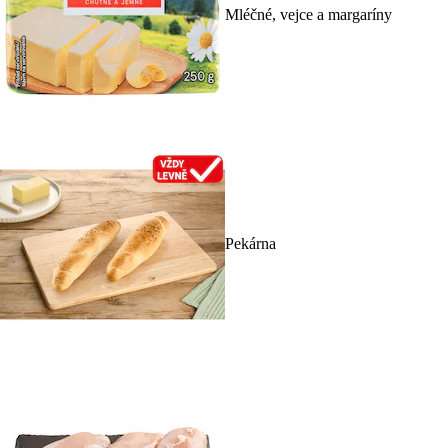
Mléčné, vejce a margaríny
Pekárna