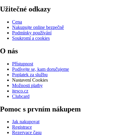
Užitečné odkazy
Cena
Nakupujte online bezpečně
Podmínky používání
Soukromí a cookies
O nás
Přístupnost
Podívejte se, kam doručujeme
Poplatek za službu
Nastavení Cookies
Možnosti platby
itesco.cz
Clubcard
Pomoc s prvním nákupem
Jak nakupovat
Registrace
Rezervace času