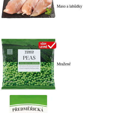
Maso a lahůdky
Mražené