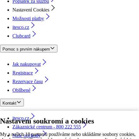
Poplatek za službu
Nastavení Cookies
Možnosti platby
itesco.cz
Clubcard
Pomoc s prvním nákupem
Jak nakupovat
Registrace
Rezervace času
Oblíbené
Kontakt
itesco.cz
Nastavení soukromí a cookies
Zákaznické centrum - 800 222 555
My a našich 18 partnerů používáme nebo ukládáme soubory cookies,
Naše obchody