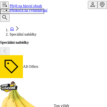
Přejít na hlavní obsah
Přeskočit na vyhledávání
Speciální nabídky
Speciální nabídky
All Offers
Top výběr