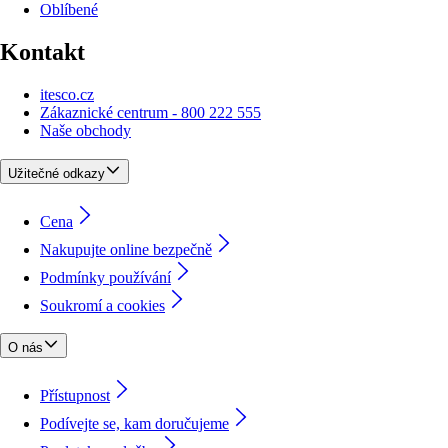
Oblíbené
Kontakt
itesco.cz
Zákaznické centrum - 800 222 555
Naše obchody
Užitečné odkazy
Cena
Nakupujte online bezpečně
Podmínky používání
Soukromí a cookies
O nás
Přístupnost
Podívejte se, kam doručujeme