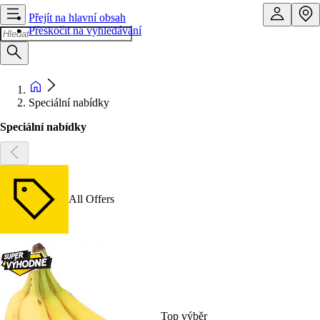
Přejít na hlavní obsah
Přeskočit na vyhledávání
Speciální nabídky
Speciální nabídky
All Offers
Top výběr