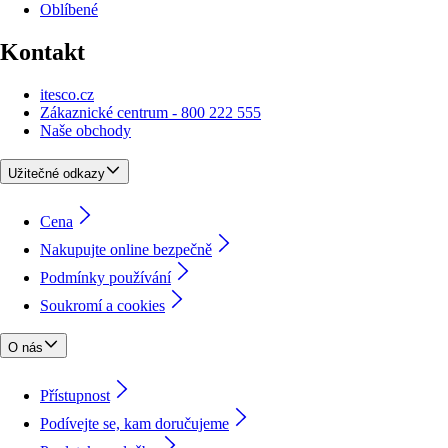
Oblíbené
Kontakt
itesco.cz
Zákaznické centrum - 800 222 555
Naše obchody
Užitečné odkazy
Cena
Nakupujte online bezpečně
Podmínky používání
Soukromí a cookies
O nás
Přístupnost
Podívejte se, kam doručujeme