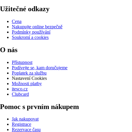
Užitečné odkazy
Cena
Nakupujte online bezpečně
Podmínky používání
Soukromí a cookies
O nás
Přístupnost
Podívejte se, kam doručujeme
Poplatek za službu
Nastavení Cookies
Možnosti platby
itesco.cz
Clubcard
Pomoc s prvním nákupem
Jak nakupovat
Registrace
Rezervace času