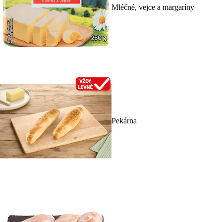
Mléčné, vejce a margaríny
Pekárna