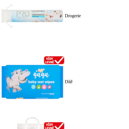
Drogerie
Dítě