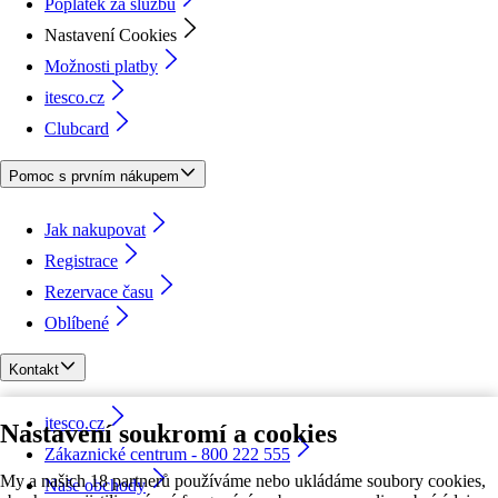
Poplatek za službu
Nastavení Cookies
Možnosti platby
itesco.cz
Clubcard
Pomoc s prvním nákupem
Jak nakupovat
Registrace
Rezervace času
Oblíbené
Kontakt
itesco.cz
Nastavení soukromí a cookies
Zákaznické centrum - 800 222 555
My a našich 18 partnerů používáme nebo ukládáme soubory cookies,
Naše obchody