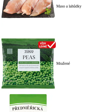
Maso a lahůdky
Mražené