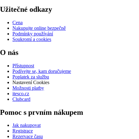
Užitečné odkazy
Cena
Nakupujte online bezpečně
Podmínky používání
Soukromí a cookies
O nás
Přístupnost
Podívejte se, kam doručujeme
Poplatek za službu
Nastavení Cookies
Možnosti platby
itesco.cz
Clubcard
Pomoc s prvním nákupem
Jak nakupovat
Registrace
Rezervace času