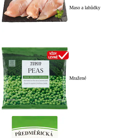
Maso a lahůdky
Mražené