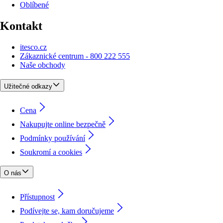
Oblíbené
Kontakt
itesco.cz
Zákaznické centrum - 800 222 555
Naše obchody
Užitečné odkazy
Cena
Nakupujte online bezpečně
Podmínky používání
Soukromí a cookies
O nás
Přístupnost
Podívejte se, kam doručujeme