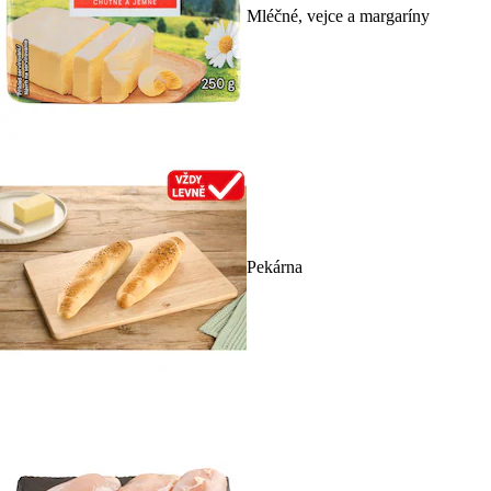
Mléčné, vejce a margaríny
Pekárna