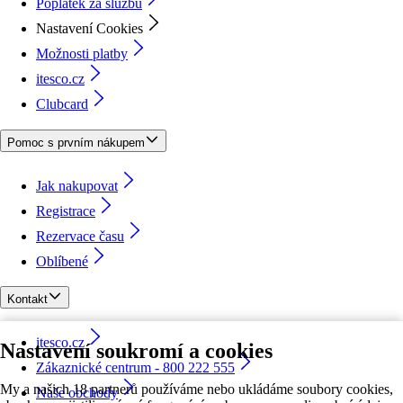
Poplatek za službu
Nastavení Cookies
Možnosti platby
itesco.cz
Clubcard
Pomoc s prvním nákupem
Jak nakupovat
Registrace
Rezervace času
Oblíbené
Kontakt
itesco.cz
Nastavení soukromí a cookies
Zákaznické centrum - 800 222 555
My a našich 18 partnerů používáme nebo ukládáme soubory cookies,
Naše obchody