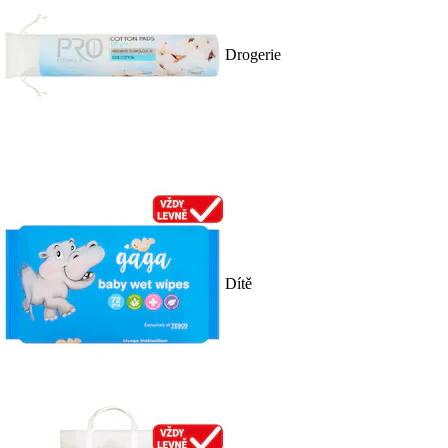
Drogerie
Dítě