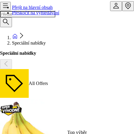
Přejít na hlavní obsah
Přeskočit na vyhledávání
Speciální nabídky
Speciální nabídky
All Offers
Top výběr