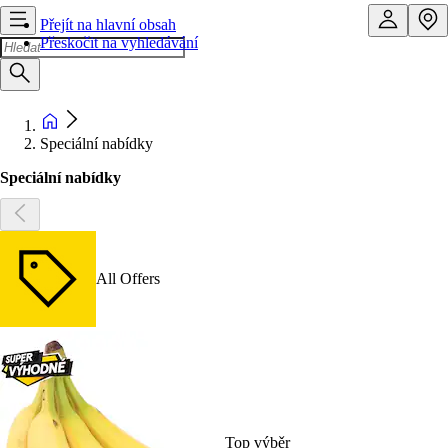
Přejít na hlavní obsah
Přeskočit na vyhledávání
Speciální nabídky
Speciální nabídky
All Offers
Top výběr