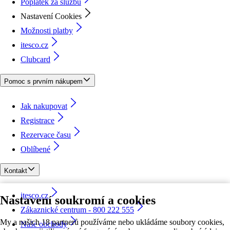
Poplatek za službu
Nastavení Cookies
Možnosti platby
itesco.cz
Clubcard
Pomoc s prvním nákupem
Jak nakupovat
Registrace
Rezervace času
Oblíbené
Kontakt
itesco.cz
Nastavení soukromí a cookies
Zákaznické centrum - 800 222 555
My a našich 18 partnerů používáme nebo ukládáme soubory cookies,
Naše obchody