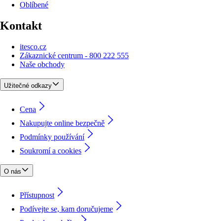
Oblíbené
Kontakt
itesco.cz
Zákaznické centrum - 800 222 555
Naše obchody
Užitečné odkazy
Cena
Nakupujte online bezpečně
Podmínky používání
Soukromí a cookies
O nás
Přístupnost
Podívejte se, kam doručujeme