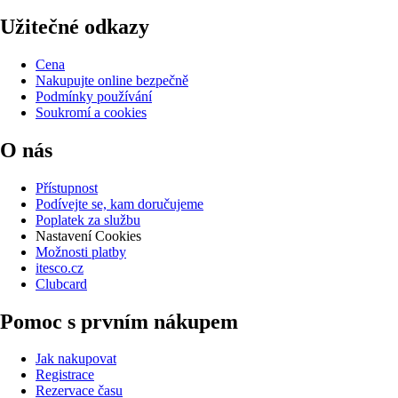
Užitečné odkazy
Cena
Nakupujte online bezpečně
Podmínky používání
Soukromí a cookies
O nás
Přístupnost
Podívejte se, kam doručujeme
Poplatek za službu
Nastavení Cookies
Možnosti platby
itesco.cz
Clubcard
Pomoc s prvním nákupem
Jak nakupovat
Registrace
Rezervace času