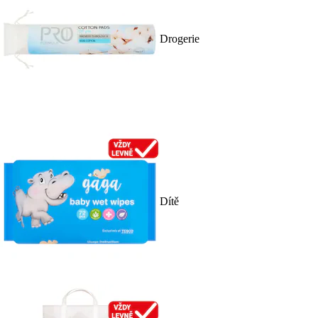
Drogerie
Dítě