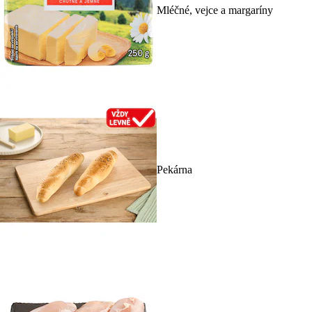
Mléčné, vejce a margaríny
Pekárna