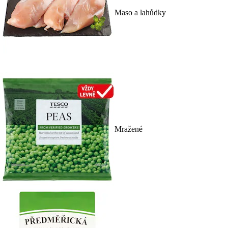
Maso a lahůdky
Mražené