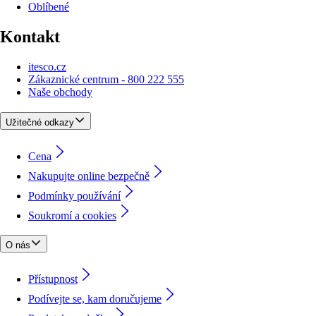
Oblíbené
Kontakt
itesco.cz
Zákaznické centrum - 800 222 555
Naše obchody
Užitečné odkazy
Cena
Nakupujte online bezpečně
Podmínky používání
Soukromí a cookies
O nás
Přístupnost
Podívejte se, kam doručujeme