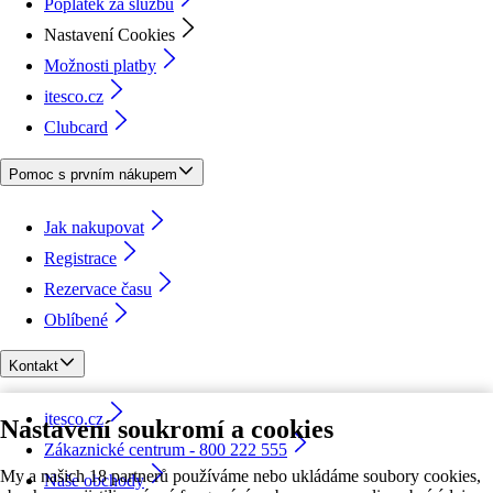
Poplatek za službu
Nastavení Cookies
Možnosti platby
itesco.cz
Clubcard
Pomoc s prvním nákupem
Jak nakupovat
Registrace
Rezervace času
Oblíbené
Kontakt
itesco.cz
Nastavení soukromí a cookies
Zákaznické centrum - 800 222 555
My a našich 18 partnerů používáme nebo ukládáme soubory cookies,
Naše obchody