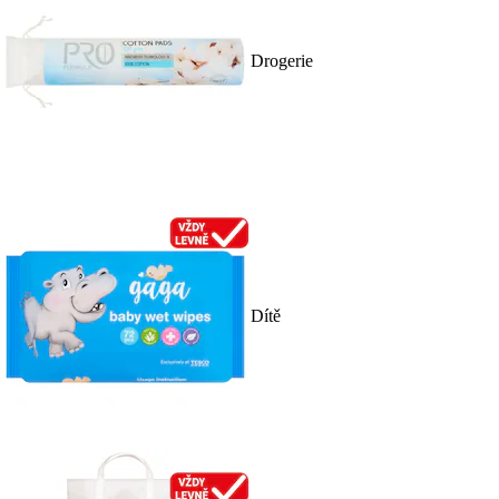
Drogerie
Dítě