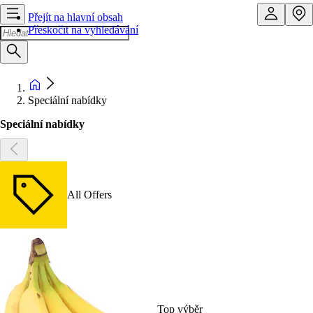
Přejít na hlavní obsah
Přeskočit na vyhledávání
Speciální nabídky
Speciální nabídky
All Offers
Top výběr