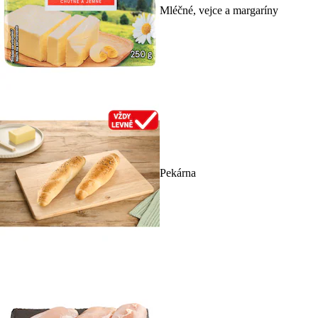
Mléčné, vejce a margaríny
Pekárna