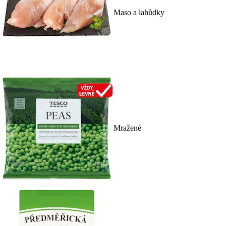
Maso a lahůdky
Mražené