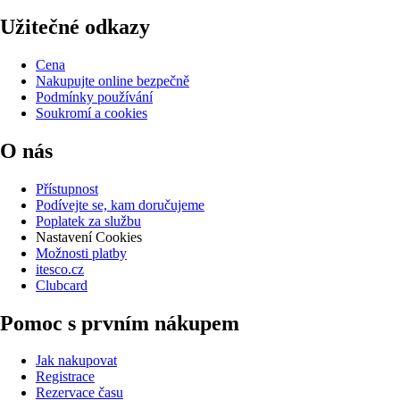
Užitečné odkazy
Cena
Nakupujte online bezpečně
Podmínky používání
Soukromí a cookies
O nás
Přístupnost
Podívejte se, kam doručujeme
Poplatek za službu
Nastavení Cookies
Možnosti platby
itesco.cz
Clubcard
Pomoc s prvním nákupem
Jak nakupovat
Registrace
Rezervace času