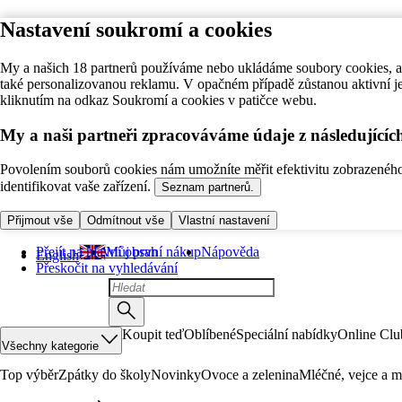
Nastavení soukromí a cookies
My a našich 18 partnerů používáme nebo ukládáme soubory cookies, ab
také personalizovanou reklamu. V opačném případě zůstanou aktivní j
kliknutím na odkaz Soukromí a cookies v patičce webu.
My a naši partneři zpracováváme údaje z následující
Povolením souborů cookies nám umožníte měřit efektivitu zobrazeného o
identifikovat vaše zařízení.
Seznam partnerů.
Přijmout vše
Odmítnout vše
Vlastní nastavení
Přejít na hlavní obsah
Můj první nákup
Nápověda
English
Přeskočit na vyhledávání
Koupit teď
Oblíbené
Speciální nabídky
Online Clu
Všechny kategorie
Top výběr
Zpátky do školy
Novinky
Ovoce a zelenina
Mléčné, vejce a m