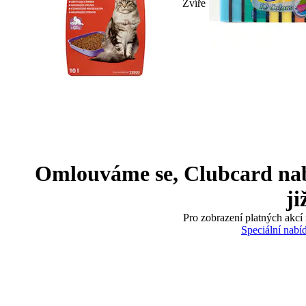
Zvíře
Omlouváme se, Clubcard nabíd
ji
Pro zobrazení platných akcí 
Speciální nabí