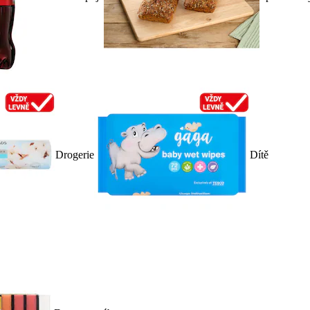
Drogerie
Dítě