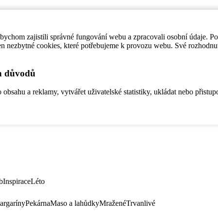
ychom zajistili správné fungování webu a zpracovali osobní údaje. P
en nezbytné cookies, které potřebujeme k provozu webu. Své rozhodnu
ch důvodů
bsahu a reklamy, vytvářet uživatelské statistiky, ukládat nebo přistup
b
Inspirace
Léto
argaríny
Pekárna
Maso a lahůdky
Mražené
Trvanlivé