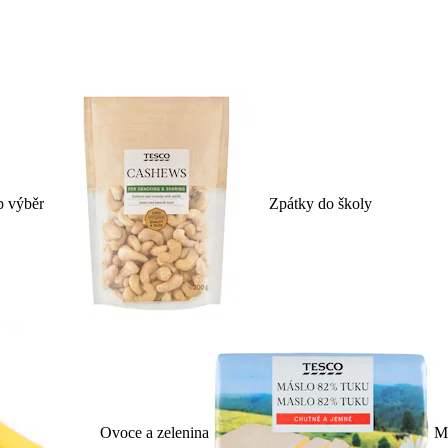
p výběr
Zpátky do školy
Ovoce a zelenina
Ml