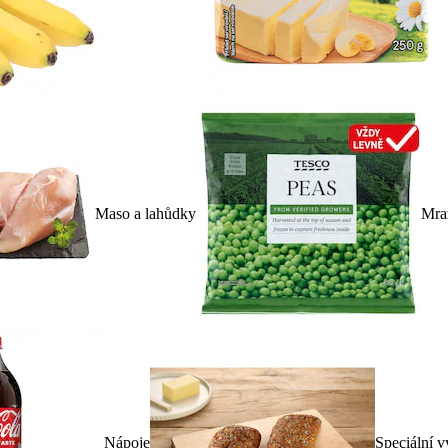
Maso a lahůdky
Mra
Nápoje
Speciální v