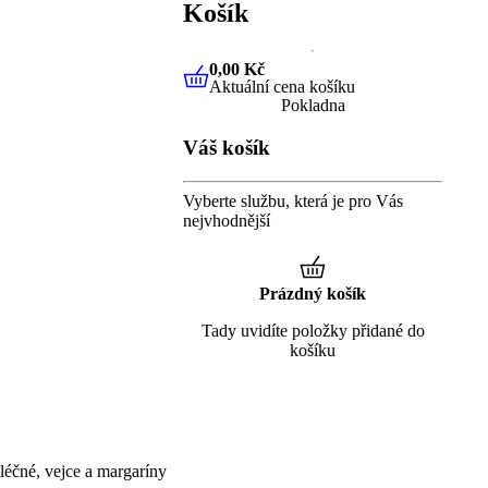
Košík
0,00 Kč
Aktuální cena košíku
0,00 Kč
Aktuální cena košíku
Pokladna
Váš košík
Vyberte službu, která je pro Vás
nejvhodnější
Prázdný košík
Tady uvidíte položky přidané do
košíku
éčné, vejce a margaríny