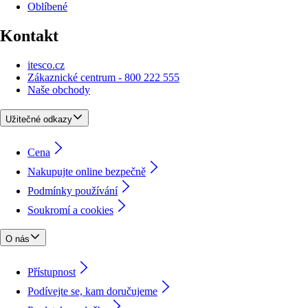
Oblíbené
Kontakt
itesco.cz
Zákaznické centrum - 800 222 555
Naše obchody
Užitečné odkazy
Cena
Nakupujte online bezpečně
Podmínky používání
Soukromí a cookies
O nás
Přístupnost
Podívejte se, kam doručujeme