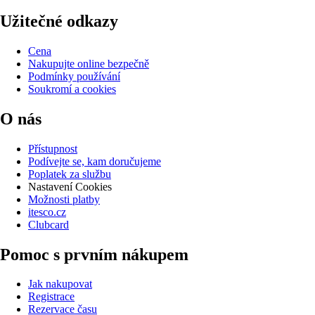
Užitečné odkazy
Cena
Nakupujte online bezpečně
Podmínky používání
Soukromí a cookies
O nás
Přístupnost
Podívejte se, kam doručujeme
Poplatek za službu
Nastavení Cookies
Možnosti platby
itesco.cz
Clubcard
Pomoc s prvním nákupem
Jak nakupovat
Registrace
Rezervace času