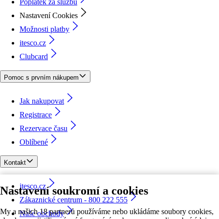
Poplatek za službu
Nastavení Cookies
Možnosti platby
itesco.cz
Clubcard
Pomoc s prvním nákupem
Jak nakupovat
Registrace
Rezervace času
Oblíbené
Kontakt
itesco.cz
Nastavení soukromí a cookies
Zákaznické centrum - 800 222 555
My a našich 18 partnerů používáme nebo ukládáme soubory cookies,
Naše obchody