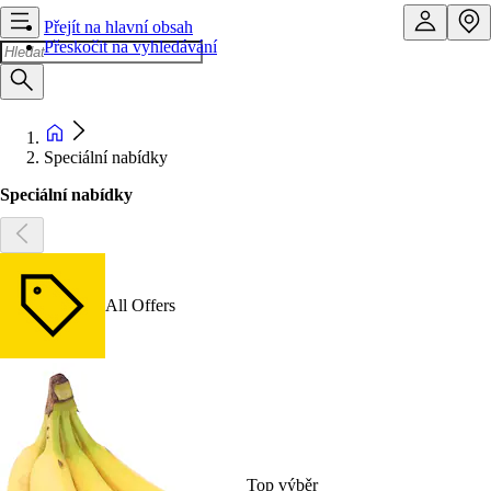
Přejít na hlavní obsah
Přeskočit na vyhledávání
Speciální nabídky
Speciální nabídky
All Offers
Top výběr