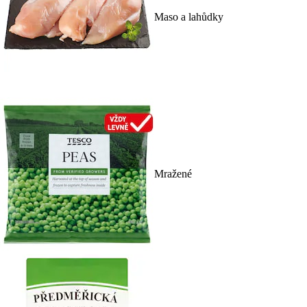
Maso a lahůdky
Mražené