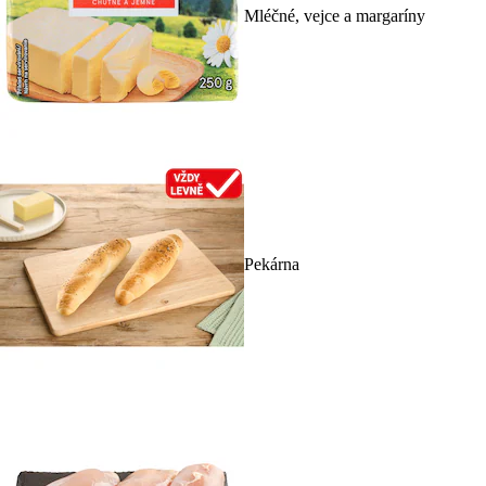
Mléčné, vejce a margaríny
Pekárna