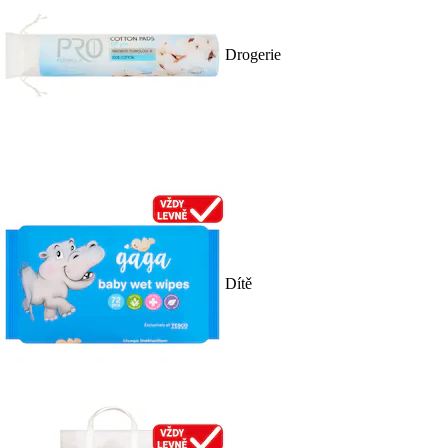
Drogerie
Dítě