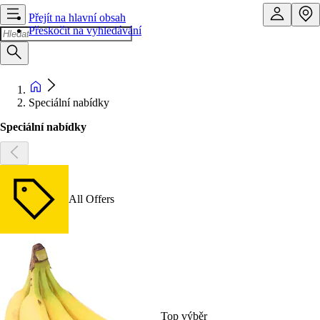
Přejít na hlavní obsah
Přeskočit na vyhledávání
Speciální nabídky
Speciální nabídky
All Offers
Top výběr