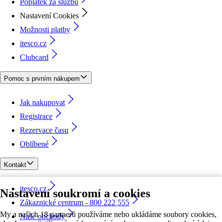
Poplatek za službu
Nastavení Cookies
Možnosti platby
itesco.cz
Clubcard
Pomoc s prvním nákupem
Jak nakupovat
Registrace
Rezervace času
Oblíbené
Kontakt
itesco.cz
Nastavení soukromí a cookies
Zákaznické centrum - 800 222 555
My a našich 18 partnerů používáme nebo ukládáme soubory cookies,
Naše obchody