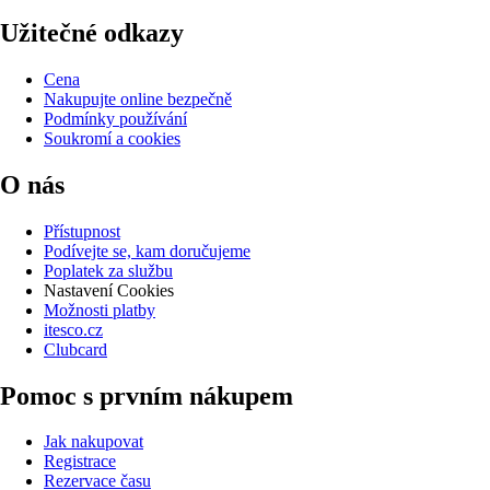
Užitečné odkazy
Cena
Nakupujte online bezpečně
Podmínky používání
Soukromí a cookies
O nás
Přístupnost
Podívejte se, kam doručujeme
Poplatek za službu
Nastavení Cookies
Možnosti platby
itesco.cz
Clubcard
Pomoc s prvním nákupem
Jak nakupovat
Registrace
Rezervace času