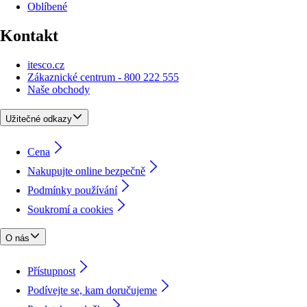
Oblíbené
Kontakt
itesco.cz
Zákaznické centrum - 800 222 555
Naše obchody
Užitečné odkazy
Cena
Nakupujte online bezpečně
Podmínky používání
Soukromí a cookies
O nás
Přístupnost
Podívejte se, kam doručujeme