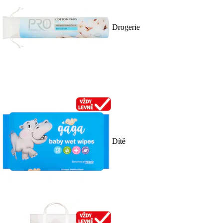
Drogerie
Dítě