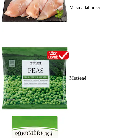
Maso a lahůdky
Mražené