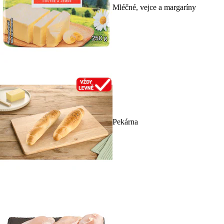
Mléčné, vejce a margaríny
Pekárna