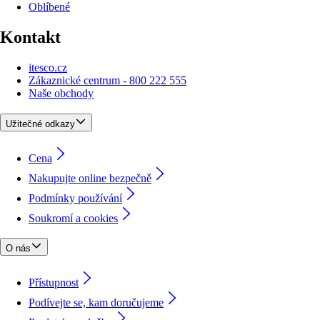
Oblíbené
Kontakt
itesco.cz
Zákaznické centrum - 800 222 555
Naše obchody
Užitečné odkazy
Cena
Nakupujte online bezpečně
Podmínky používání
Soukromí a cookies
O nás
Přístupnost
Podívejte se, kam doručujeme