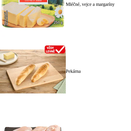
Mléčné, vejce a margaríny
Pekárna