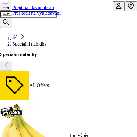
Přejít na hlavní obsah
Přeskočit na vyhledávání
Speciální nabídky
Speciální nabídky
All Offers
Top výběr