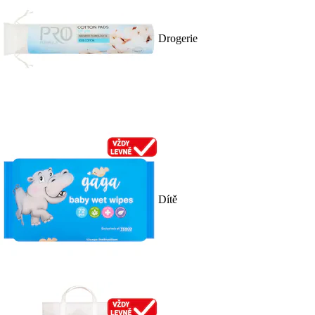
Drogerie
Dítě