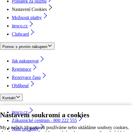
Poplatek za službu
Nastavení Cookies
Možnosti platby
itesco.cz
Clubcard
Pomoc s prvním nákupem
Jak nakupovat
Registrace
Rezervace času
Oblíbené
Kontakt
itesco.cz
Nastavení soukromí a cookies
Zákaznické centrum - 800 222 555
My a našich 18 partnerů používáme nebo ukládáme soubory cookies,
Naše obchody