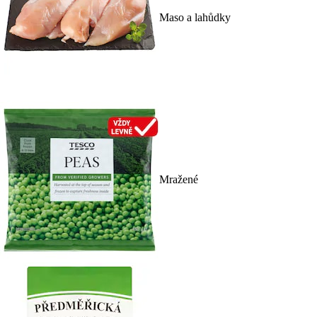
Maso a lahůdky
Mražené