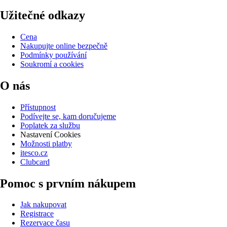
Užitečné odkazy
Cena
Nakupujte online bezpečně
Podmínky používání
Soukromí a cookies
O nás
Přístupnost
Podívejte se, kam doručujeme
Poplatek za službu
Nastavení Cookies
Možnosti platby
itesco.cz
Clubcard
Pomoc s prvním nákupem
Jak nakupovat
Registrace
Rezervace času