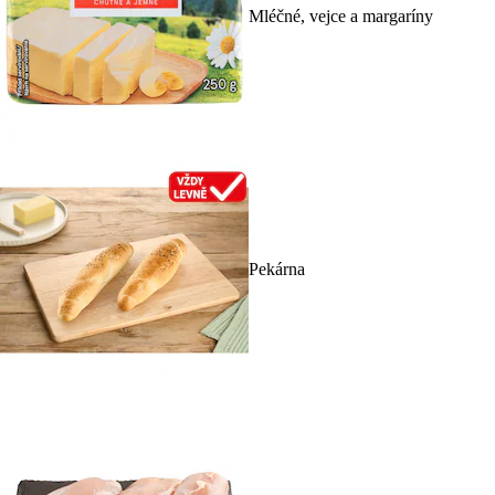
Mléčné, vejce a margaríny
Pekárna