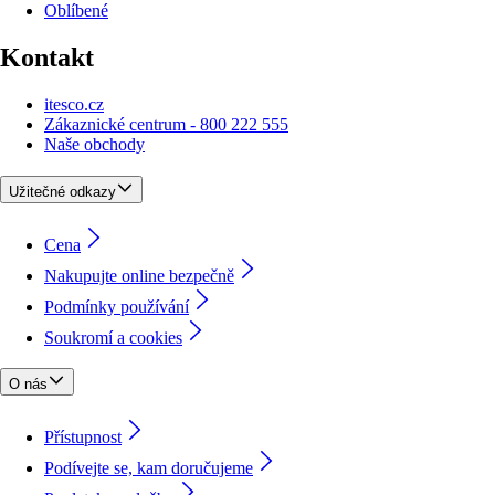
Oblíbené
Kontakt
itesco.cz
Zákaznické centrum - 800 222 555
Naše obchody
Užitečné odkazy
Cena
Nakupujte online bezpečně
Podmínky používání
Soukromí a cookies
O nás
Přístupnost
Podívejte se, kam doručujeme