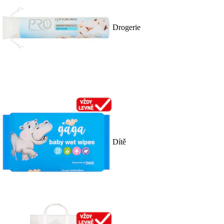
Drogerie
Dítě