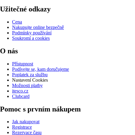
Užitečné odkazy
Cena
Nakupujte online bezpečně
Podmínky používání
Soukromí a cookies
O nás
Přístupnost
Podívejte se, kam doručujeme
Poplatek za službu
Nastavení Cookies
Možnosti platby
itesco.cz
Clubcard
Pomoc s prvním nákupem
Jak nakupovat
Registrace
Rezervace času