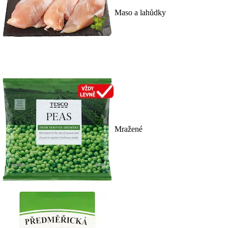
Maso a lahůdky
Mražené