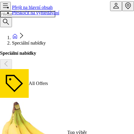
Přejít na hlavní obsah
Přeskočit na vyhledávání
Speciální nabídky
Speciální nabídky
All Offers
Top výběr