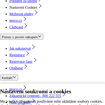
Poplatek za službu
Nastavení Cookies
Možnosti platby
itesco.cz
Clubcard
Pomoc s prvním nákupem
Jak nakupovat
Registrace
Rezervace času
Oblíbené
Kontakt
itesco.cz
Nastavení soukromí a cookies
Zákaznické centrum - 800 222 555
My a našich 18 partnerů používáme nebo ukládáme soubory cookies,
Naše obchody