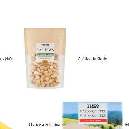
p výběr
Zpátky do školy
Ovoce a zelenina
Ml