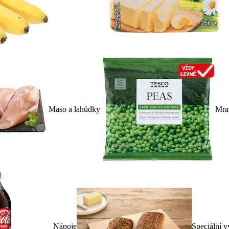
Maso a lahůdky
Mra
Nápoje
Speciální v