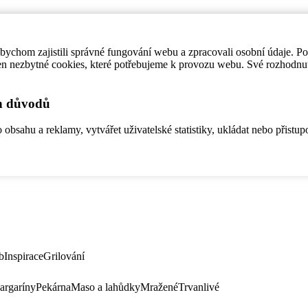
ychom zajistili správné fungování webu a zpracovali osobní údaje. P
en nezbytné cookies, které potřebujeme k provozu webu. Své rozhodnu
ch důvodů
bsahu a reklamy, vytvářet uživatelské statistiky, ukládat nebo přistup
b
Inspirace
Grilování
argaríny
Pekárna
Maso a lahůdky
Mražené
Trvanlivé