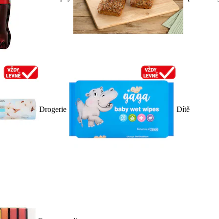
Drogerie
Dítě