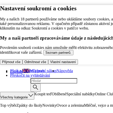
Nastavení soukromí a cookies
My a našich 18 partnerů používáme nebo ukládáme soubory cookies, ab
také personalizovanou reklamu. V opačném případě zůstanou aktivní j
kliknutím na odkaz Soukromí a cookies v patičce webu.
My a naši partneři zpracováváme údaje z následující
Povolením souborů cookies nám umožníte měřit efektivitu zobrazeného o
identifikovat vaše zařízení.
Seznam partnerů.
Přijmout vše
Odmítnout vše
Vlastní nastavení
Přejít na hlavní obsah
Můj první nákup
Nápověda
English
Přeskočit na vyhledávání
Koupit teď
Oblíbené
Speciální nabídky
Online Clu
Všechny kategorie
Top výběr
Zpátky do školy
Novinky
Ovoce a zelenina
Mléčné, vejce a m