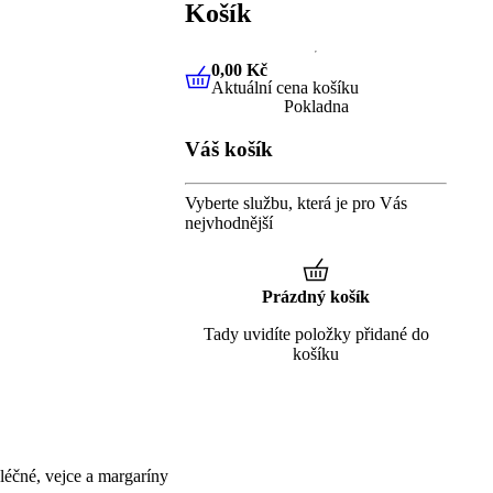
Košík
0,00 Kč
Aktuální cena košíku
0,00 Kč
Aktuální cena košíku
Pokladna
Váš košík
Vyberte službu, která je pro Vás
nejvhodnější
Prázdný košík
Tady uvidíte položky přidané do
košíku
éčné, vejce a margaríny