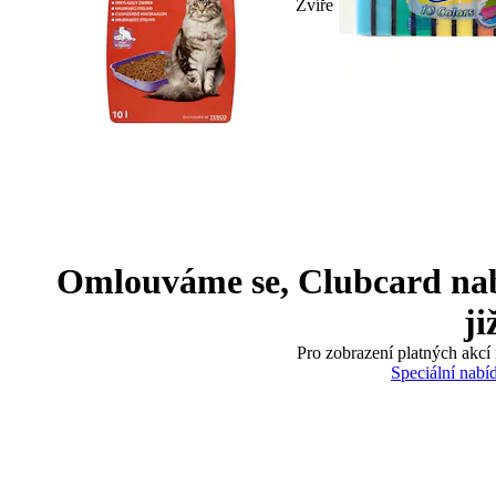
Zvíře
Omlouváme se, Clubcard nabíd
ji
Pro zobrazení platných akcí 
Speciální nabí