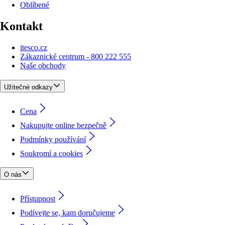
Oblíbené
Kontakt
itesco.cz
Zákaznické centrum - 800 222 555
Naše obchody
Užitečné odkazy
Cena
Nakupujte online bezpečně
Podmínky používání
Soukromí a cookies
O nás
Přístupnost
Podívejte se, kam doručujeme