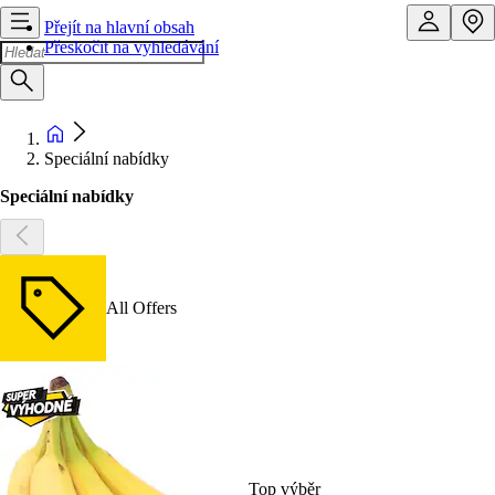
Přejít na hlavní obsah
Přeskočit na vyhledávání
Speciální nabídky
Speciální nabídky
All Offers
Top výběr