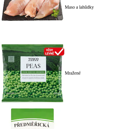
Maso a lahůdky
Mražené