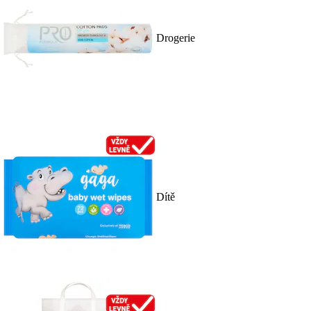
Drogerie
Dítě