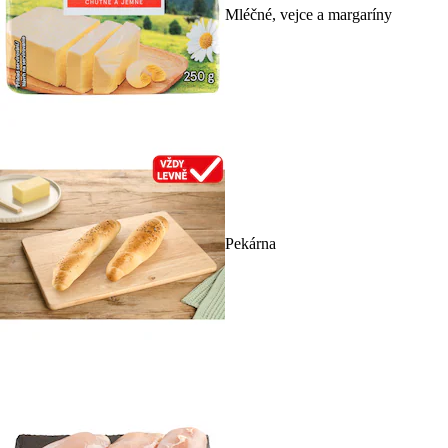
Mléčné, vejce a margaríny
Pekárna