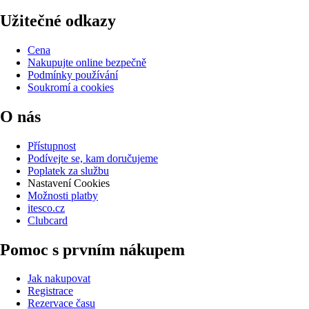
Užitečné odkazy
Cena
Nakupujte online bezpečně
Podmínky používání
Soukromí a cookies
O nás
Přístupnost
Podívejte se, kam doručujeme
Poplatek za službu
Nastavení Cookies
Možnosti platby
itesco.cz
Clubcard
Pomoc s prvním nákupem
Jak nakupovat
Registrace
Rezervace času