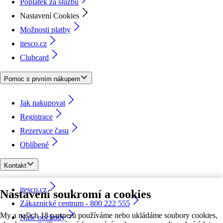
Poplatek za službu
Nastavení Cookies
Možnosti platby
itesco.cz
Clubcard
Pomoc s prvním nákupem
Jak nakupovat
Registrace
Rezervace času
Oblíbené
Kontakt
itesco.cz
Nastavení soukromí a cookies
Zákaznické centrum - 800 222 555
My a našich 18 partnerů používáme nebo ukládáme soubory cookies,
Naše obchody