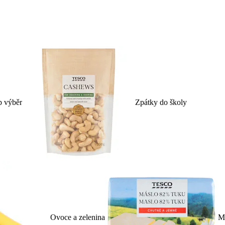
p výběr
Zpátky do školy
Ovoce a zelenina
Ml