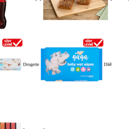
Drogerie
Dítě