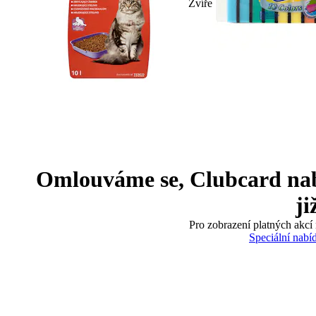
Zvíře
Omlouváme se, Clubcard nabíd
ji
Pro zobrazení platných akcí 
Speciální nabí