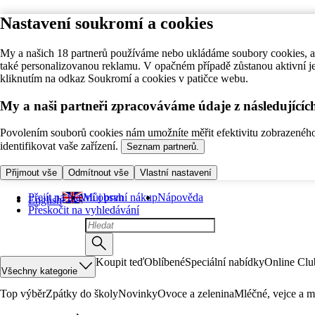
Nastavení soukromí a cookies
My a našich 18 partnerů používáme nebo ukládáme soubory cookies, ab
také personalizovanou reklamu. V opačném případě zůstanou aktivní j
kliknutím na odkaz Soukromí a cookies v patičce webu.
My a naši partneři zpracováváme údaje z následující
Povolením souborů cookies nám umožníte měřit efektivitu zobrazeného o
identifikovat vaše zařízení.
Seznam partnerů.
Přijmout vše
Odmítnout vše
Vlastní nastavení
Přejít na hlavní obsah
Můj první nákup
Nápověda
English
Přeskočit na vyhledávání
Koupit teď
Oblíbené
Speciální nabídky
Online Clu
Všechny kategorie
Top výběr
Zpátky do školy
Novinky
Ovoce a zelenina
Mléčné, vejce a m