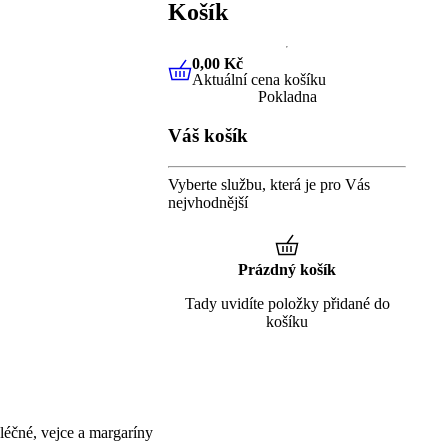
Košík
0,00 Kč
Aktuální cena košíku
0,00 Kč
Aktuální cena košíku
Pokladna
Váš košík
Vyberte službu, která je pro Vás
nejvhodnější
Prázdný košík
Tady uvidíte položky přidané do
košíku
éčné, vejce a margaríny