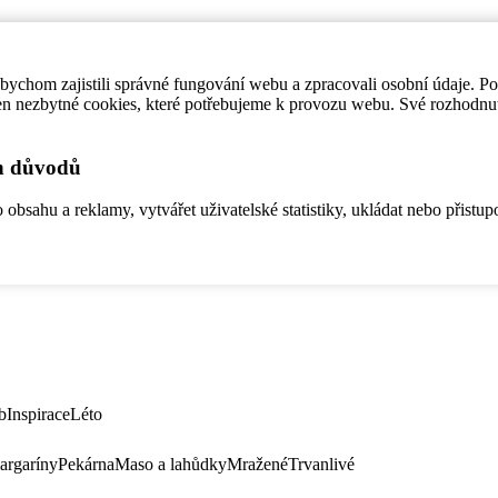
ychom zajistili správné fungování webu a zpracovali osobní údaje. P
en nezbytné cookies, které potřebujeme k provozu webu. Své rozhodnu
ch důvodů
bsahu a reklamy, vytvářet uživatelské statistiky, ukládat nebo přistup
b
Inspirace
Léto
argaríny
Pekárna
Maso a lahůdky
Mražené
Trvanlivé