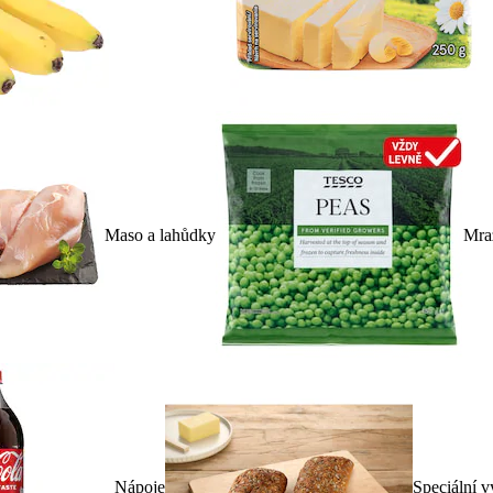
Maso a lahůdky
Mra
Nápoje
Speciální v