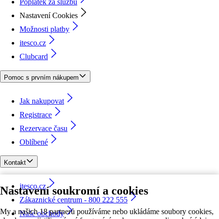
Poplatek za službu
Nastavení Cookies
Možnosti platby
itesco.cz
Clubcard
Pomoc s prvním nákupem
Jak nakupovat
Registrace
Rezervace času
Oblíbené
Kontakt
itesco.cz
Nastavení soukromí a cookies
Zákaznické centrum - 800 222 555
My a našich 18 partnerů používáme nebo ukládáme soubory cookies,
Naše obchody