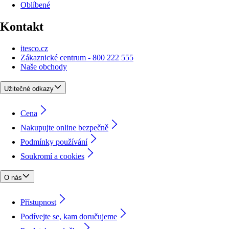
Oblíbené
Kontakt
itesco.cz
Zákaznické centrum - 800 222 555
Naše obchody
Užitečné odkazy
Cena
Nakupujte online bezpečně
Podmínky používání
Soukromí a cookies
O nás
Přístupnost
Podívejte se, kam doručujeme