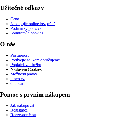
Užitečné odkazy
Cena
Nakupujte online bezpečně
Podmínky používání
Soukromí a cookies
O nás
Přístupnost
Podívejte se, kam doručujeme
Poplatek za službu
Nastavení Cookies
Možnosti platby
itesco.cz
Clubcard
Pomoc s prvním nákupem
Jak nakupovat
Registrace
Rezervace času