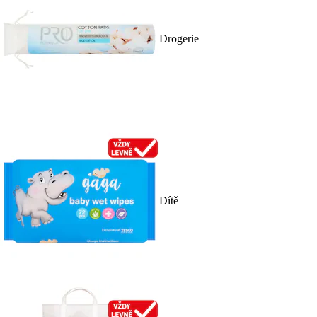
Drogerie
Dítě