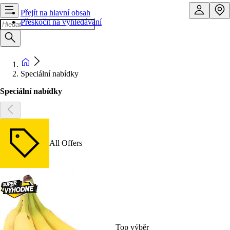
Přejít na hlavní obsah
Přeskočit na vyhledávání
Speciální nabídky
Speciální nabídky
All Offers
Top výběr