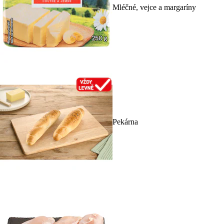
Mléčné, vejce a margaríny
Pekárna