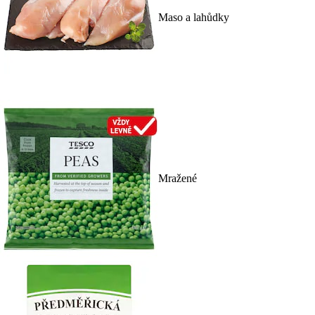
Maso a lahůdky
Mražené