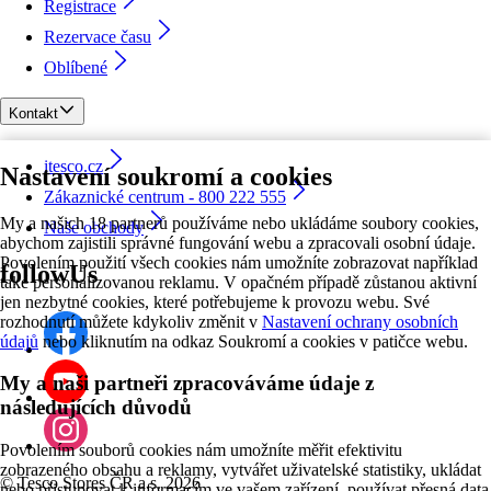
Registrace
Rezervace času
Oblíbené
Kontakt
itesco.cz
Nastavení soukromí a cookies
Zákaznické centrum - 800 222 555
My a našich 18 partnerů používáme nebo ukládáme soubory cookies,
Naše obchody
abychom zajistili správné fungování webu a zpracovali osobní údaje.
Povolením použití všech cookies nám umožníte zobrazovat například
followUs
také personalizovanou reklamu. V opačném případě zůstanou aktivní
jen nezbytné cookies, které potřebujeme k provozu webu. Své
rozhodnutí můžete kdykoliv změnit v
Nastavení ochrany osobních
údajů
nebo kliknutím na odkaz Soukromí a cookies v patičce webu.
My a naši partneři zpracováváme údaje z
následujících důvodů
Povolením souborů cookies nám umožníte měřit efektivitu
zobrazeného obsahu a reklamy, vytvářet uživatelské statistiky, ukládat
©
Tesco Stores ČR a.s. 2026
nebo přistupovat k informacím ve vašem zařízení, používat přesná data