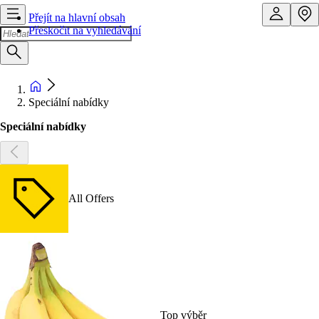
Přejít na hlavní obsah
Přeskočit na vyhledávání
Speciální nabídky
Speciální nabídky
All Offers
Top výběr