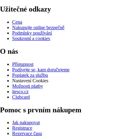
Užitečné odkazy
Cena
Nakupujte online bezpečně
Podmínky používání
Soukromí a cookies
O nás
Přístupnost
Podívejte se, kam doručujeme
Poplatek za službu
Nastavení Cookies
Možnosti platby
itesco.cz
Clubcard
Pomoc s prvním nákupem
Jak nakupovat
Registrace
Rezervace času