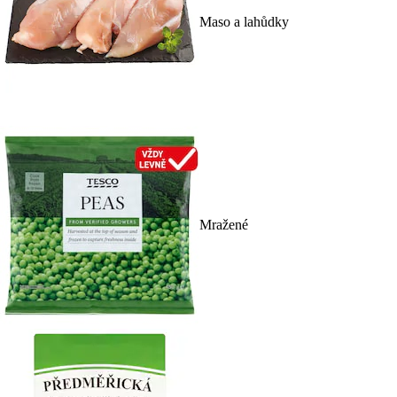
Maso a lahůdky
Mražené