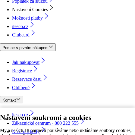
Poplatek za službu
Nastavení Cookies
Možnosti platby
itesco.cz
Clubcard
Pomoc s prvním nákupem
Jak nakupovat
Registrace
Rezervace času
Oblíbené
Kontakt
itesco.cz
Nastavení soukromí a cookies
Zákaznické centrum - 800 222 555
My a našich 18 partnerů používáme nebo ukládáme soubory cookies,
Naše obchody