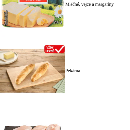
Mléčné, vejce a margaríny
Pekárna