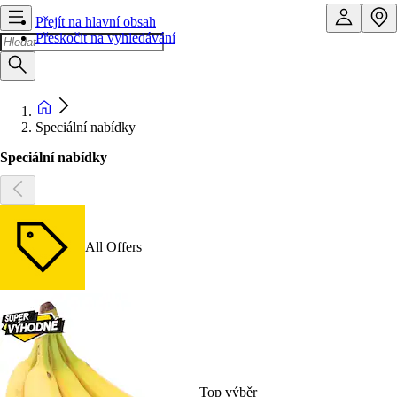
Přejít na hlavní obsah
Přeskočit na vyhledávání
Speciální nabídky
Speciální nabídky
All Offers
Top výběr