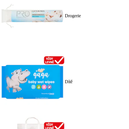
Drogerie
Dítě