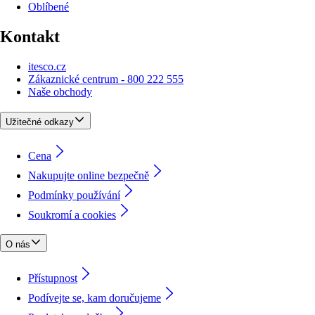
Oblíbené
Kontakt
itesco.cz
Zákaznické centrum - 800 222 555
Naše obchody
Užitečné odkazy
Cena
Nakupujte online bezpečně
Podmínky používání
Soukromí a cookies
O nás
Přístupnost
Podívejte se, kam doručujeme