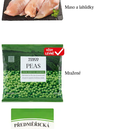
Maso a lahůdky
Mražené