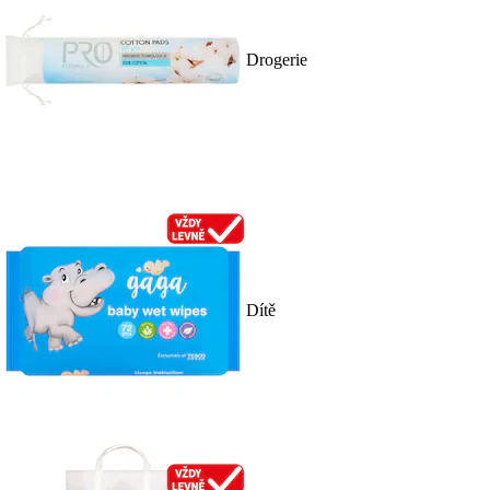
Drogerie
Dítě