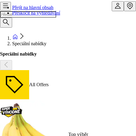
Přejít na hlavní obsah
Přeskočit na vyhledávání
Speciální nabídky
Speciální nabídky
All Offers
Top výběr