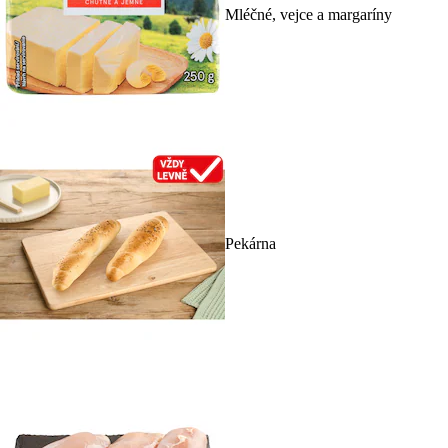
Mléčné, vejce a margaríny
Pekárna