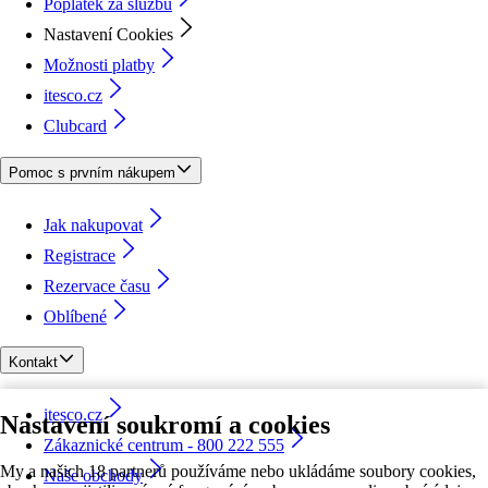
Poplatek za službu
Nastavení Cookies
Možnosti platby
itesco.cz
Clubcard
Pomoc s prvním nákupem
Jak nakupovat
Registrace
Rezervace času
Oblíbené
Kontakt
itesco.cz
Nastavení soukromí a cookies
Zákaznické centrum - 800 222 555
My a našich 18 partnerů používáme nebo ukládáme soubory cookies,
Naše obchody