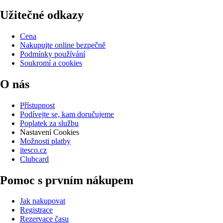
Užitečné odkazy
Cena
Nakupujte online bezpečně
Podmínky používání
Soukromí a cookies
O nás
Přístupnost
Podívejte se, kam doručujeme
Poplatek za službu
Nastavení Cookies
Možnosti platby
itesco.cz
Clubcard
Pomoc s prvním nákupem
Jak nakupovat
Registrace
Rezervace času