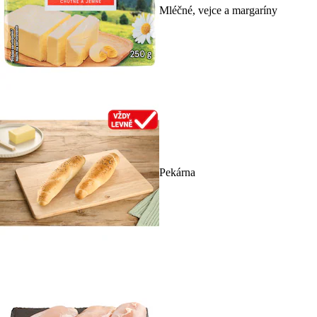
Mléčné, vejce a margaríny
Pekárna