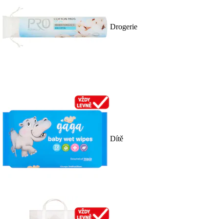
Drogerie
Dítě