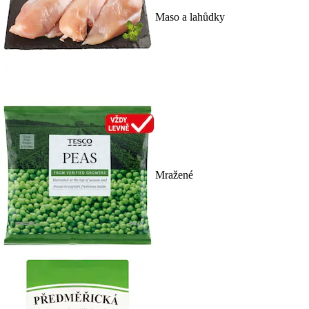
Maso a lahůdky
Mražené