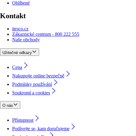
Oblíbené
Kontakt
itesco.cz
Zákaznické centrum - 800 222 555
Naše obchody
Užitečné odkazy
Cena
Nakupujte online bezpečně
Podmínky používání
Soukromí a cookies
O nás
Přístupnost
Podívejte se, kam doručujeme