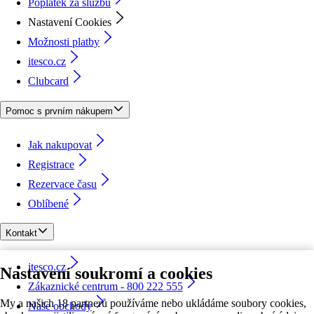
Poplatek za službu
Nastavení Cookies
Možnosti platby
itesco.cz
Clubcard
Pomoc s prvním nákupem
Jak nakupovat
Registrace
Rezervace času
Oblíbené
Kontakt
itesco.cz
Nastavení soukromí a cookies
Zákaznické centrum - 800 222 555
My a našich 18 partnerů používáme nebo ukládáme soubory cookies,
Naše obchody