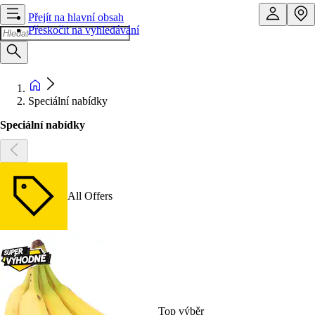
Přejít na hlavní obsah
Přeskočit na vyhledávání
Speciální nabídky
Speciální nabídky
All Offers
Top výběr