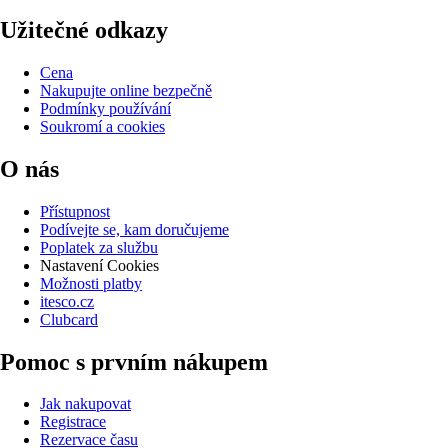
Užitečné odkazy
Cena
Nakupujte online bezpečně
Podmínky používání
Soukromí a cookies
O nás
Přístupnost
Podívejte se, kam doručujeme
Poplatek za službu
Nastavení Cookies
Možnosti platby
itesco.cz
Clubcard
Pomoc s prvním nákupem
Jak nakupovat
Registrace
Rezervace času