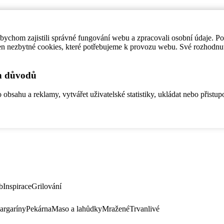
ychom zajistili správné fungování webu a zpracovali osobní údaje. P
en nezbytné cookies, které potřebujeme k provozu webu. Své rozhodnu
ch důvodů
bsahu a reklamy, vytvářet uživatelské statistiky, ukládat nebo přistup
b
Inspirace
Grilování
argaríny
Pekárna
Maso a lahůdky
Mražené
Trvanlivé