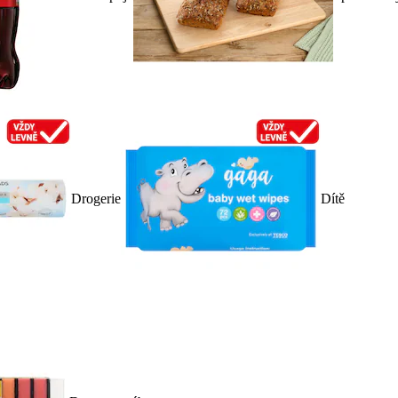
Drogerie
Dítě