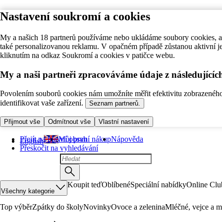
Nastavení soukromí a cookies
My a našich 18 partnerů používáme nebo ukládáme soubory cookies, ab
také personalizovanou reklamu. V opačném případě zůstanou aktivní j
kliknutím na odkaz Soukromí a cookies v patičce webu.
My a naši partneři zpracováváme údaje z následující
Povolením souborů cookies nám umožníte měřit efektivitu zobrazeného o
identifikovat vaše zařízení.
Seznam partnerů.
Přijmout vše
Odmítnout vše
Vlastní nastavení
Přejít na hlavní obsah
Můj první nákup
Nápověda
English
Přeskočit na vyhledávání
Koupit teď
Oblíbené
Speciální nabídky
Online Clu
Všechny kategorie
Top výběr
Zpátky do školy
Novinky
Ovoce a zelenina
Mléčné, vejce a m