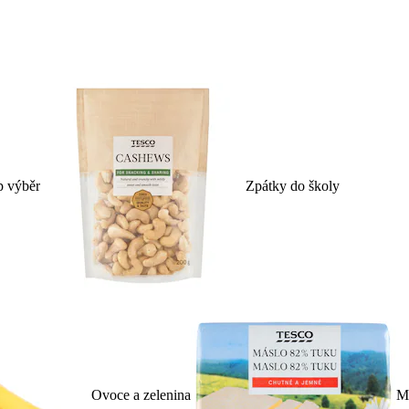
p výběr
Zpátky do školy
Ovoce a zelenina
Ml