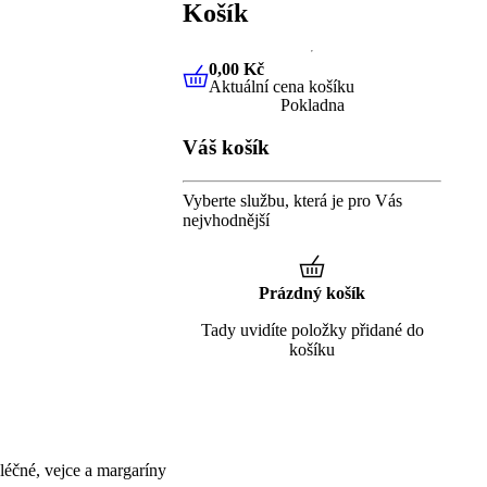
Košík
0,00 Kč
Aktuální cena košíku
0,00 Kč
Aktuální cena košíku
Pokladna
Váš košík
Vyberte službu, která je pro Vás
nejvhodnější
Prázdný košík
Tady uvidíte položky přidané do
košíku
éčné, vejce a margaríny