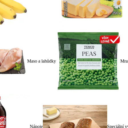
Maso a lahůdky
Mra
Nápoje
Speciální v