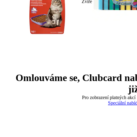
Zvíře
Omlouváme se, Clubcard nabíd
ji
Pro zobrazení platných akcí 
Speciální nabí