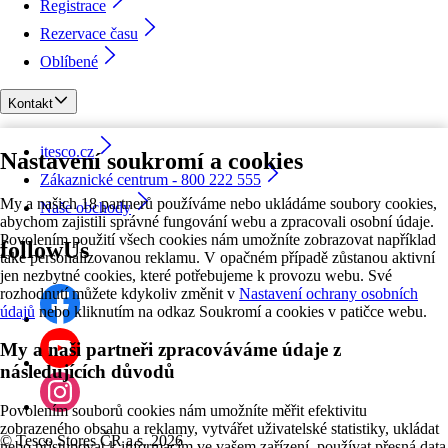
Registrace
Rezervace času
Oblíbené
Kontakt
itesco.cz
Nastavení soukromí a cookies
Zákaznické centrum - 800 222 555
My a našich 18 partnerů používáme nebo ukládáme soubory cookies,
Naše obchody
abychom zajistili správné fungování webu a zpracovali osobní údaje.
Povolením použití všech cookies nám umožníte zobrazovat například
followUs
také personalizovanou reklamu. V opačném případě zůstanou aktivní
jen nezbytné cookies, které potřebujeme k provozu webu. Své
rozhodnutí můžete kdykoliv změnit v
Nastavení ochrany osobních
údajů
nebo kliknutím na odkaz Soukromí a cookies v patičce webu.
My a naši partneři zpracováváme údaje z
následujících důvodů
Povolením souborů cookies nám umožníte měřit efektivitu
zobrazeného obsahu a reklamy, vytvářet uživatelské statistiky, ukládat
©
Tesco Stores ČR a.s. 2026
nebo přistupovat k informacím ve vašem zařízení, používat přesná data