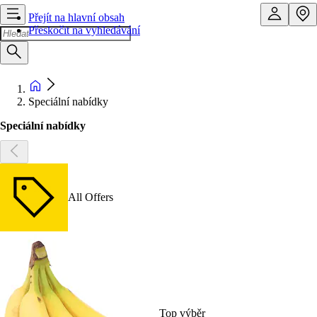
Přejít na hlavní obsah
Přeskočit na vyhledávání
Speciální nabídky
Speciální nabídky
All Offers
Top výběr