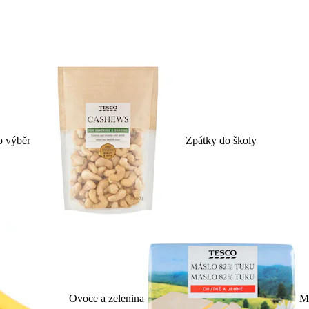
p výběr
Zpátky do školy
Ovoce a zelenina
Ml