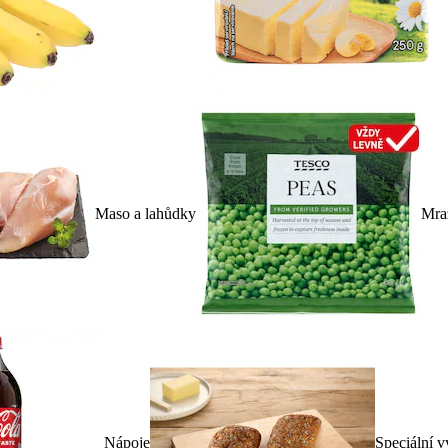
Maso a lahůdky
Mra
Nápoje
Speciální v