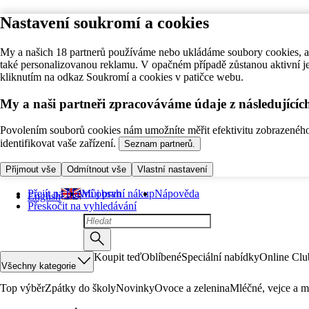
Nastavení soukromí a cookies
My a našich 18 partnerů používáme nebo ukládáme soubory cookies, ab
také personalizovanou reklamu. V opačném případě zůstanou aktivní j
kliknutím na odkaz Soukromí a cookies v patičce webu.
My a naši partneři zpracováváme údaje z následující
Povolením souborů cookies nám umožníte měřit efektivitu zobrazeného o
identifikovat vaše zařízení.
Seznam partnerů.
Přijmout vše
Odmítnout vše
Vlastní nastavení
Přejít na hlavní obsah
Můj první nákup
Nápověda
English
Přeskočit na vyhledávání
Koupit teď
Oblíbené
Speciální nabídky
Online Clu
Všechny kategorie
Top výběr
Zpátky do školy
Novinky
Ovoce a zelenina
Mléčné, vejce a m