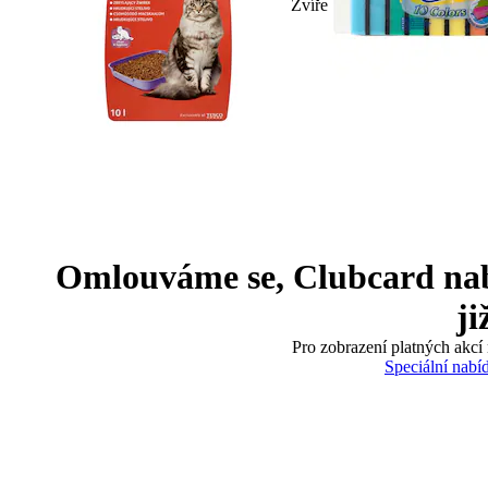
Zvíře
Omlouváme se, Clubcard nabíd
ji
Pro zobrazení platných akcí 
Speciální nabí