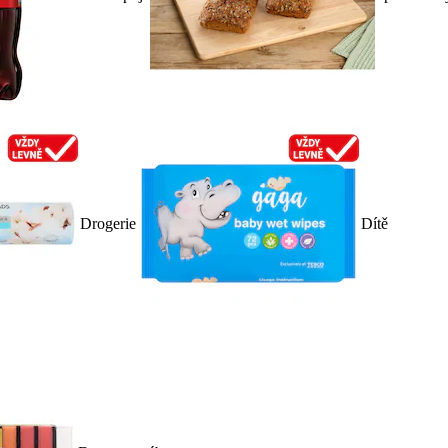
Drogerie
Dítě