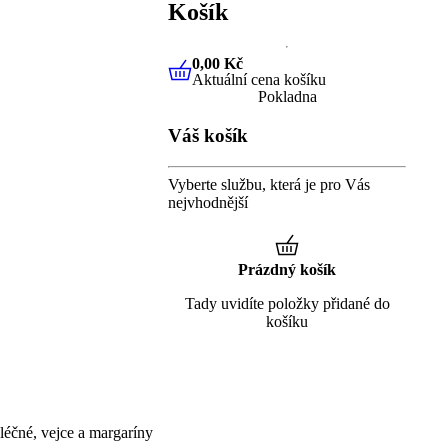
Košík
0,00 Kč
Aktuální cena košíku
0,00 Kč
Aktuální cena košíku
Pokladna
Váš košík
Vyberte službu, která je pro Vás
nejvhodnější
Prázdný košík
Tady uvidíte položky přidané do
košíku
éčné, vejce a margaríny