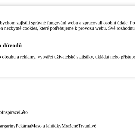
ychom zajistili správné fungování webu a zpracovali osobní údaje. P
en nezbytné cookies, které potřebujeme k provozu webu. Své rozhodnu
ch důvodů
bsahu a reklamy, vytvářet uživatelské statistiky, ukládat nebo přistup
b
Inspirace
Léto
argaríny
Pekárna
Maso a lahůdky
Mražené
Trvanlivé