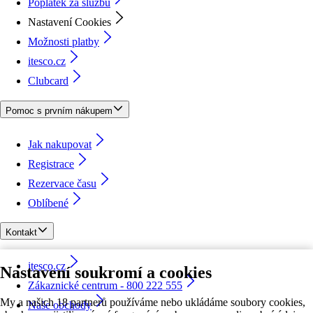
Poplatek za službu
Nastavení Cookies
Možnosti platby
itesco.cz
Clubcard
Pomoc s prvním nákupem
Jak nakupovat
Registrace
Rezervace času
Oblíbené
Kontakt
itesco.cz
Nastavení soukromí a cookies
Zákaznické centrum - 800 222 555
My a našich 18 partnerů používáme nebo ukládáme soubory cookies,
Naše obchody