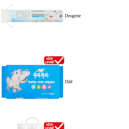
Drogerie
Dítě