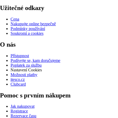
Užitečné odkazy
Cena
Nakupujte online bezpečně
Podmínky používání
Soukromí a cookies
O nás
Přístupnost
Podívejte se, kam doručujeme
Poplatek za službu
Nastavení Cookies
Možnosti platby
itesco.cz
Clubcard
Pomoc s prvním nákupem
Jak nakupovat
Registrace
Rezervace času