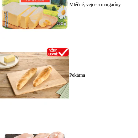
Mléčné, vejce a margaríny
Pekárna