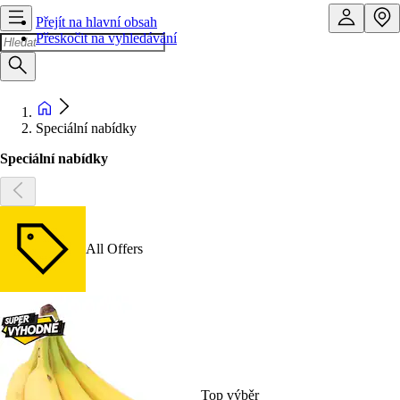
Přejít na hlavní obsah
Přeskočit na vyhledávání
Speciální nabídky
Speciální nabídky
All Offers
Top výběr