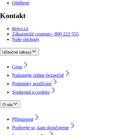
Oblíbené
Kontakt
itesco.cz
Zákaznické centrum - 800 222 555
Naše obchody
Užitečné odkazy
Cena
Nakupujte online bezpečně
Podmínky používání
Soukromí a cookies
O nás
Přístupnost
Podívejte se, kam doručujeme