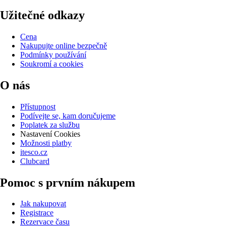
Užitečné odkazy
Cena
Nakupujte online bezpečně
Podmínky používání
Soukromí a cookies
O nás
Přístupnost
Podívejte se, kam doručujeme
Poplatek za službu
Nastavení Cookies
Možnosti platby
itesco.cz
Clubcard
Pomoc s prvním nákupem
Jak nakupovat
Registrace
Rezervace času