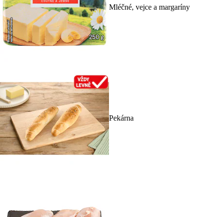
Mléčné, vejce a margaríny
Pekárna