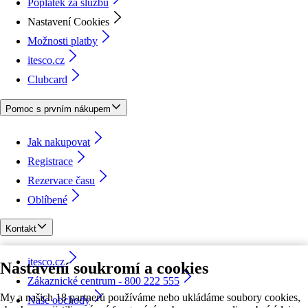
Poplatek za službu
Nastavení Cookies
Možnosti platby
itesco.cz
Clubcard
Pomoc s prvním nákupem
Jak nakupovat
Registrace
Rezervace času
Oblíbené
Kontakt
itesco.cz
Nastavení soukromí a cookies
Zákaznické centrum - 800 222 555
My a našich 18 partnerů používáme nebo ukládáme soubory cookies,
Naše obchody