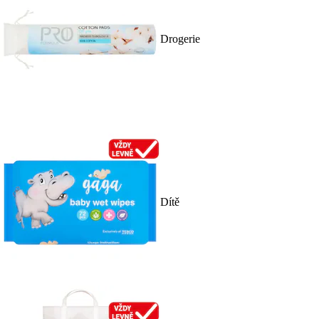
Drogerie
Dítě