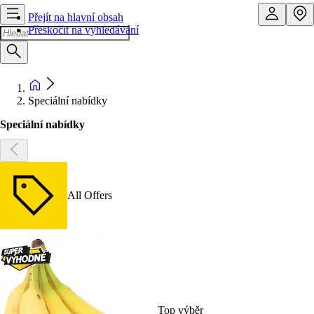
Přejít na hlavní obsah
Přeskočit na vyhledávání
Speciální nabídky
Speciální nabídky
All Offers
Top výběr