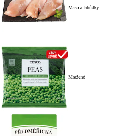
Maso a lahůdky
Mražené