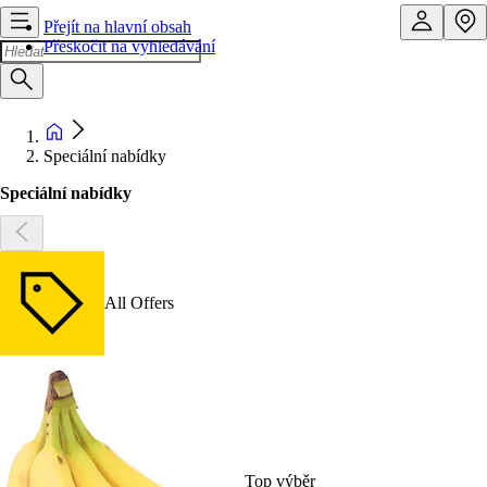
Přejít na hlavní obsah
Přeskočit na vyhledávání
Speciální nabídky
Speciální nabídky
All Offers
Top výběr