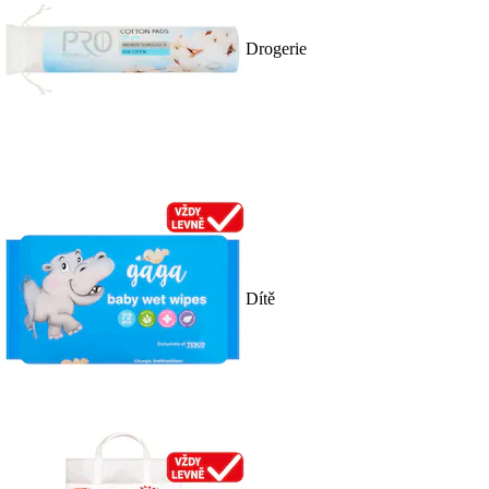
Drogerie
Dítě