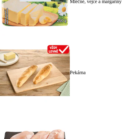
Mléčné, vejce a margaríny
Pekárna