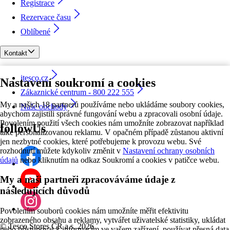
Registrace
Rezervace času
Oblíbené
Kontakt
itesco.cz
Nastavení soukromí a cookies
Zákaznické centrum - 800 222 555
My a našich 18 partnerů používáme nebo ukládáme soubory cookies,
Naše obchody
abychom zajistili správné fungování webu a zpracovali osobní údaje.
Povolením použití všech cookies nám umožníte zobrazovat například
followUs
také personalizovanou reklamu. V opačném případě zůstanou aktivní
jen nezbytné cookies, které potřebujeme k provozu webu. Své
rozhodnutí můžete kdykoliv změnit v
Nastavení ochrany osobních
údajů
nebo kliknutím na odkaz Soukromí a cookies v patičce webu.
My a naši partneři zpracováváme údaje z
následujících důvodů
Povolením souborů cookies nám umožníte měřit efektivitu
zobrazeného obsahu a reklamy, vytvářet uživatelské statistiky, ukládat
©
Tesco Stores ČR a.s. 2026
nebo přistupovat k informacím ve vašem zařízení, používat přesná data