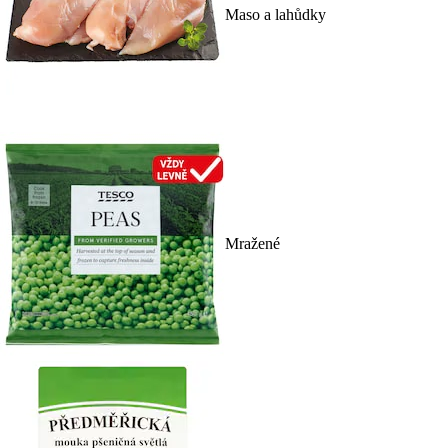
Maso a lahůdky
Mražené