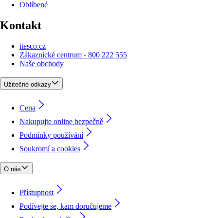
Oblíbené
Kontakt
itesco.cz
Zákaznické centrum - 800 222 555
Naše obchody
Užitečné odkazy
Cena
Nakupujte online bezpečně
Podmínky používání
Soukromí a cookies
O nás
Přístupnost
Podívejte se, kam doručujeme