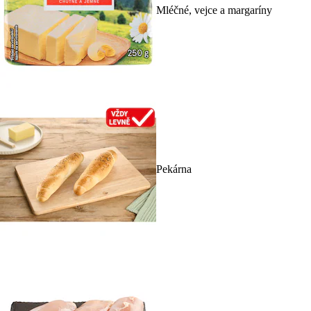
Mléčné, vejce a margaríny
Pekárna