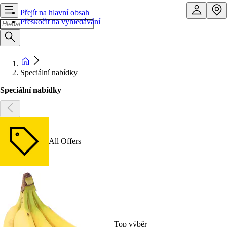
Přejít na hlavní obsah
Přeskočit na vyhledávání
Speciální nabídky
Speciální nabídky
All Offers
Top výběr