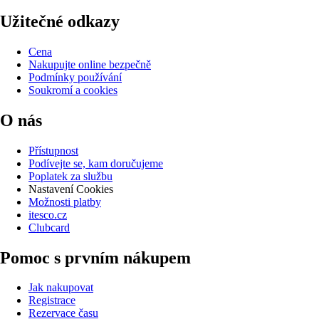
Užitečné odkazy
Cena
Nakupujte online bezpečně
Podmínky používání
Soukromí a cookies
O nás
Přístupnost
Podívejte se, kam doručujeme
Poplatek za službu
Nastavení Cookies
Možnosti platby
itesco.cz
Clubcard
Pomoc s prvním nákupem
Jak nakupovat
Registrace
Rezervace času