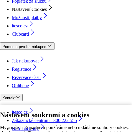
Poplatek za službu
Nastavení Cookies
Možnosti platby
itesco.cz
Clubcard
Pomoc s prvním nákupem
Jak nakupovat
Registrace
Rezervace času
Oblíbené
Kontakt
itesco.cz
Nastavení soukromí a cookies
Zákaznické centrum - 800 222 555
My a našich 18 partnerů používáme nebo ukládáme soubory cookies,
Naše obchody