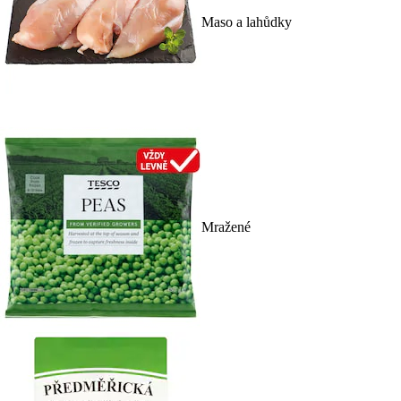
Maso a lahůdky
Mražené