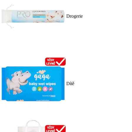
Drogerie
Dítě