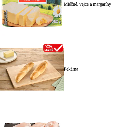
Mléčné, vejce a margaríny
Pekárna