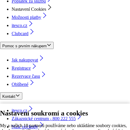
Poplatek za službu
Nastavení Cookies
Možnosti platby
itesco.cz
Clubcard
Pomoc s prvním nákupem
Jak nakupovat
Registrace
Rezervace času
Oblíbené
Kontakt
itesco.cz
Nastavení soukromí a cookies
Zákaznické centrum - 800 222 555
My a našich 18 partnerů používáme nebo ukládáme soubory cookies,
Naše obchody