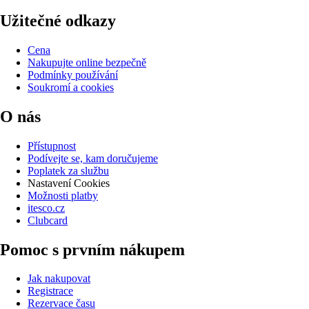
Užitečné odkazy
Cena
Nakupujte online bezpečně
Podmínky používání
Soukromí a cookies
O nás
Přístupnost
Podívejte se, kam doručujeme
Poplatek za službu
Nastavení Cookies
Možnosti platby
itesco.cz
Clubcard
Pomoc s prvním nákupem
Jak nakupovat
Registrace
Rezervace času