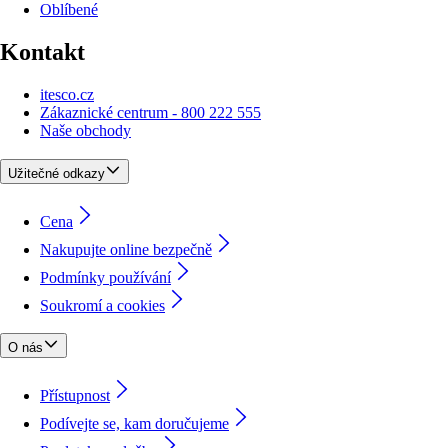
Oblíbené
Kontakt
itesco.cz
Zákaznické centrum - 800 222 555
Naše obchody
Užitečné odkazy
Cena
Nakupujte online bezpečně
Podmínky používání
Soukromí a cookies
O nás
Přístupnost
Podívejte se, kam doručujeme