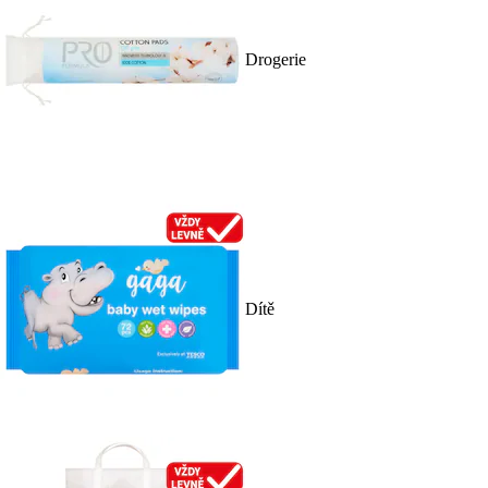
Drogerie
Dítě