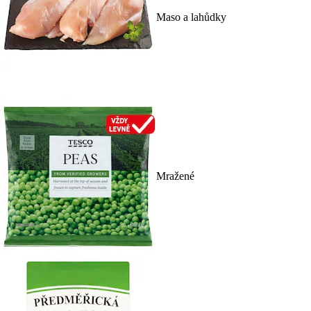
Maso a lahůdky
Mražené