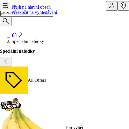
Přejít na hlavní obsah
Přeskočit na vyhledávání
Speciální nabídky
Speciální nabídky
All Offers
Top výběr